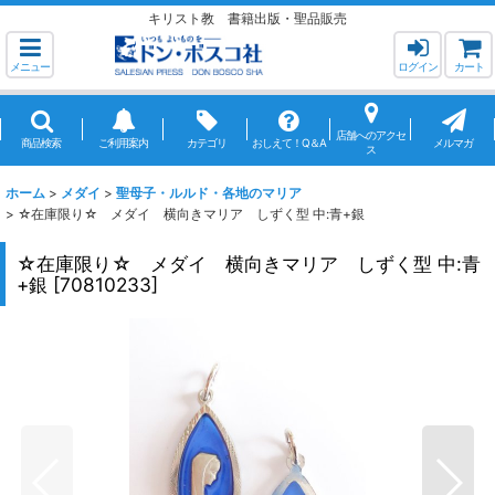
キリスト教 書籍出版・聖品販売
メニュー
ログイン
カート
店舗へのアクセ
商品検索
ご利用案内
カテゴリ
おしえて！Q＆A
メルマガ
ス
ホーム
>
メダイ
>
聖母子・ルルド・各地のマリア
>
☆在庫限り☆ メダイ 横向きマリア しずく型 中:青+銀
☆在庫限り☆ メダイ 横向きマリア しずく型 中:青
+銀
[
70810233
]