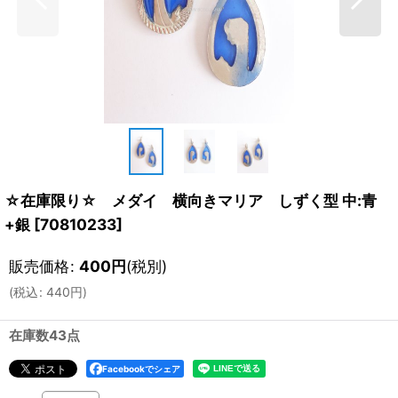
☆在庫限り☆ メダイ 横向きマリア しずく型 中:青
+銀
[
70810233
]
販売価格
:
400
円
(税別)
(
税込
:
440
円
)
在庫数43点
Facebookでシェア