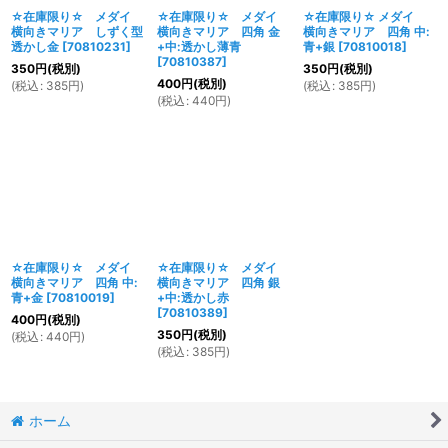
☆在庫限り☆ メダイ
☆在庫限り☆ メダイ
☆在庫限り☆ メダイ
横向きマリア しずく型
横向きマリア 四角 金
横向きマリア 四角 中:
透かし金
[
70810231
]
+中:透かし薄青
青+銀
[
70810018
]
[
70810387
]
350
円
(税別)
350
円
(税別)
400
円
(税別)
(
税込
:
385
円
)
(
税込
:
385
円
)
(
税込
:
440
円
)
☆在庫限り☆ メダイ
☆在庫限り☆ メダイ
横向きマリア 四角 中:
横向きマリア 四角 銀
青+金
[
70810019
]
+中:透かし赤
[
70810389
]
400
円
(税別)
350
円
(税別)
(
税込
:
440
円
)
(
税込
:
385
円
)
ホーム