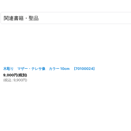
関連書籍・聖品
木彫り マザー・テレサ像 カラー 10cm
[
70100024
]
9,000
円
(税別)
(
税込
:
9,900
円
)