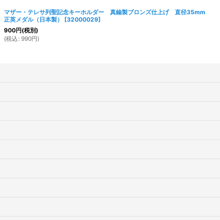
マザー・テレサ列聖記念キーホルダー 真鍮製ブロンズ仕上げ 直径35mm
正英メダル（日本製）
[
32000029
]
900
円
(税別)
(
税込
:
990
円
)