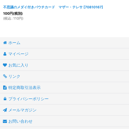
不思議のメダイ付きパウチカード マザー・テレサ
[
70810167
]
100
円
(税別)
(
税込
:
110
円
)
ホーム
マイページ
お気に入り
リンク
特定商取引法表示
プライバシーポリシー
メールマガジン
お問い合わせ