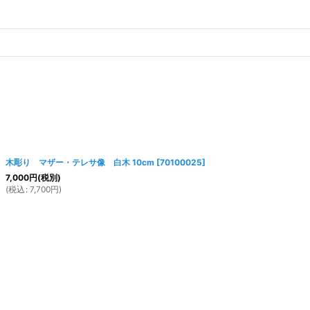
木彫り マザー・テレサ像 白木 10cm
[
70100025
]
7,000
円
(税別)
(
税込
:
7,700
円
)