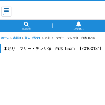
メニュー
商品検索
ご利用案内
ホーム
>
木彫り
>
聖人（男女）
>
木彫り マザー・テレサ像 白木 15cm
木彫り マザー・テレサ像 白木 15cm
[
70100131
]