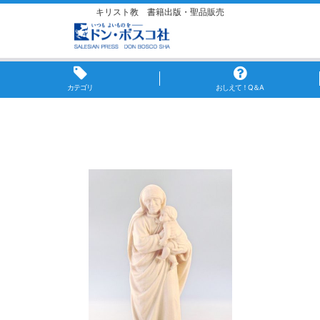
キリスト教 書籍出版・聖品販売
カテゴリ
おしえて！Q＆A