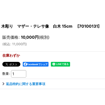
木彫り マザー・テレサ像 白木 15cm
[
70100131
]
販売価格
:
10,000
円
(税別)
(
税込
:
11,000
円
)
在庫わずか
Facebookでシェア
数量
:
返品特約に関する重要事項