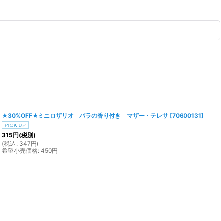
★30%OFF★ミニロザリオ バラの香り付き マザー・テレサ
[
70600131
]
315
円
(税別)
(
税込
:
347
円
)
希望小売価格
:
450
円