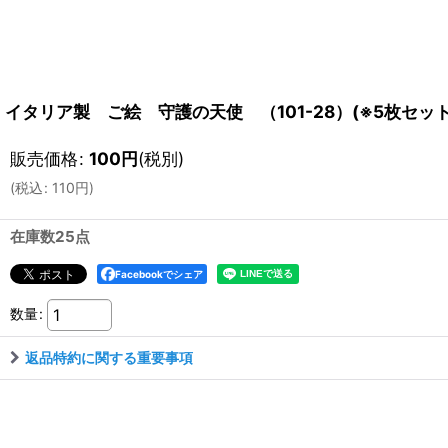
イタリア製 ご絵 守護の天使 （101-28）(※5枚セット
販売価格
:
100
円
(税別)
(
税込
:
110
円
)
在庫数25点
Facebookでシェア
数量
:
返品特約に関する重要事項