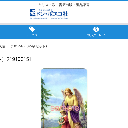
キリスト教 書籍出版・聖品販売
カテゴリ
おしえて！Q＆A
 （101-28）(※5枚セット)
)
[
71910015
]