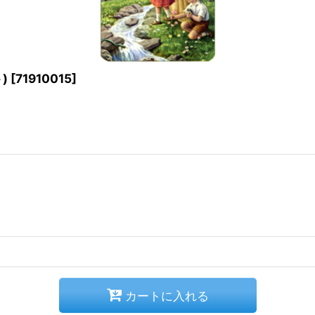
)
[
71910015
]
カートに入れる