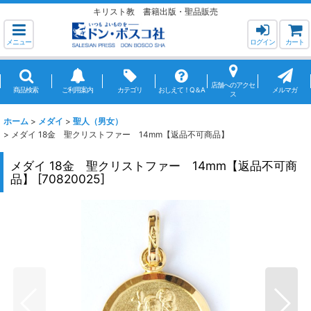
キリスト教 書籍出版・聖品販売
メニュー
ログイン
カート
店舗へのアクセ
商品検索
ご利用案内
カテゴリ
おしえて！Q＆A
メルマガ
ス
ホーム
>
メダイ
>
聖人（男女）
>
メダイ 18金 聖クリストファー 14mm【返品不可商品】
メダイ 18金 聖クリストファー 14mm【返品不可商
品】
[
70820025
]