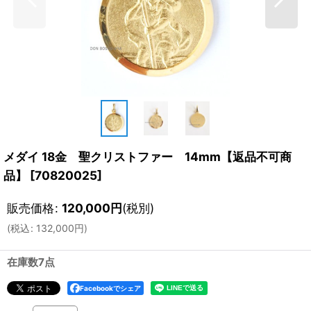
メダイ 18金 聖クリストファー 14mm【返品不可商
品】
[
70820025
]
販売価格
:
120,000
円
(税別)
(
税込
:
132,000
円
)
在庫数7点
Facebookでシェア