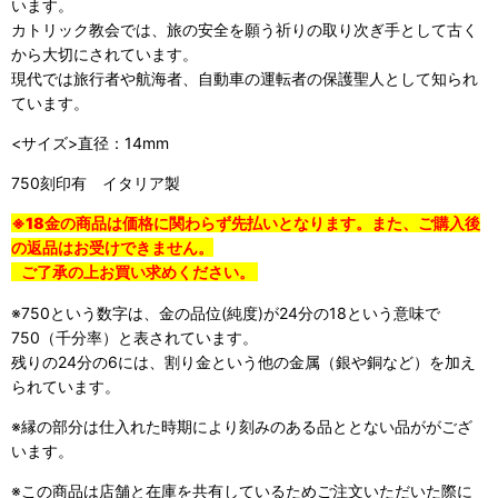
います。
カトリック教会では、旅の安全を願う祈りの取り次ぎ手として古く
から大切にされています。
現代では旅行者や航海者、自動車の運転者の保護聖人として知られ
ています。
<サイズ>直径：14mm
750刻印有 イタリア製
※18金の商品は価格に関わらず先払いとなります。また、ご購入後
の返品はお受けできません。
ご了承の上お買い求めください。
※750という数字は、金の品位(純度)が24分の18という意味で
750（千分率）と表されています。
残りの24分の6には、割り金という他の金属（銀や銅など）を加え
られています。
※縁の部分は仕入れた時期により刻みのある品ととない品ががござ
います。
※この商品は店舗と在庫を共有しているためご注文いただいた際に