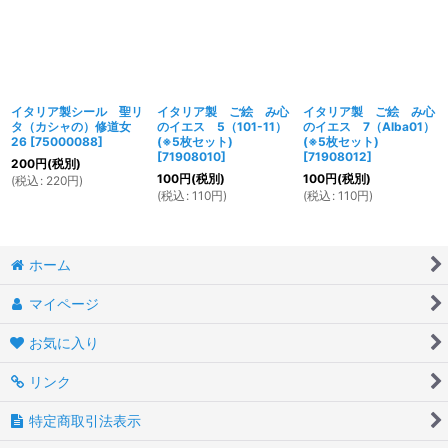
イタリア製シール 聖リ
イタリア製 ご絵 み心
イタリア製 ご絵 み心
タ（カシャの）修道女
のイエス 5（101-11）
のイエス 7（Alba01）
26
[
75000088
]
(※5枚セット)
(※5枚セット)
[
71908010
]
[
71908012
]
200
円
(税別)
100
円
(税別)
100
円
(税別)
(
税込
:
220
円
)
(
税込
:
110
円
)
(
税込
:
110
円
)
ホーム
マイページ
お気に入り
リンク
特定商取引法表示