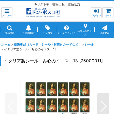
キリスト教 書籍出版・聖品販売
メニュー
ログイン
カート
店舗へのアクセ
商品検索
ご利用案内
カテゴリ
おしえて！Q＆A
メルマガ
ス
ホーム
>
紙製聖品（カード・シール・封筒付カードなど）
>
シール
>
イタリア製シール み心のイエス 13
イタリア製シール み心のイエス 13
[
75000011
]