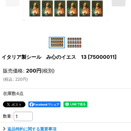
イタリア製シール み心のイエス 13
[
75000011
]
販売価格
:
200
円
(税別)
(
税込
:
220
円
)
在庫数4点
Facebookでシェア
数量
:
返品特約に関する重要事項