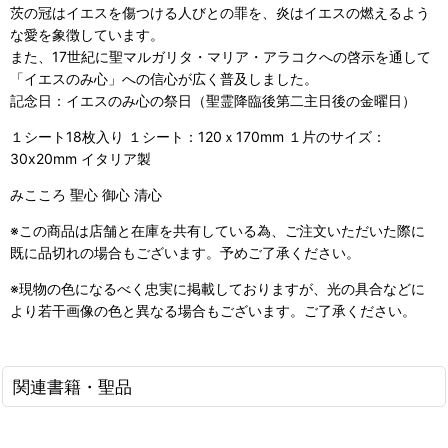
茨の冠はイエスを傷つける人びとの罪を、炎はイエスの燃えるよう
な愛を象徴しています。
また、17世紀に聖マルガリタ・マリア・アラコクへの啓示を通して
「イエスのみ心」への信心が広く普及しました。
記念日：イエスのみ心の祭日（聖霊降臨後第二主日後の金曜日）
１シート18枚入り １シート：120ｘ170mm １片のサイズ：
30x20mm イタリア製
みこころ 聖心 御心 清心
※この商品は店舗と在庫を共有している為、ご注文いただいた際に
既に品切れの場合もございます。予めご了承ください。
※現物の色になるべく忠実に掲載しておりますが、光の具合などに
より若干画像の色と異なる場合もございます。ご了承ください。
関連書籍・聖品