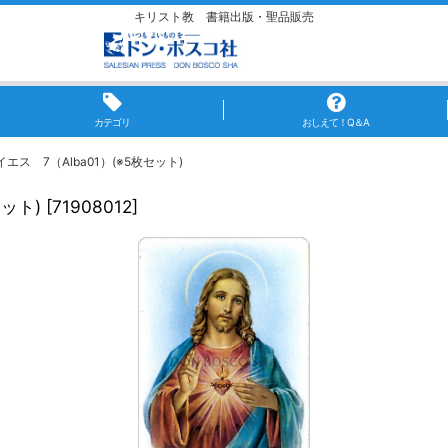
キリスト教 書籍出版・聖品販売
カテゴリ
おしえて！Q＆A
ス 7（Alba01）(※5枚セット)
ット)
[
71908012
]