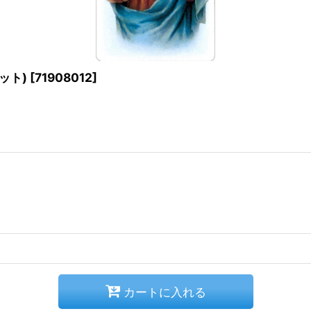
ット)
[
71908012
]
カートに入れる