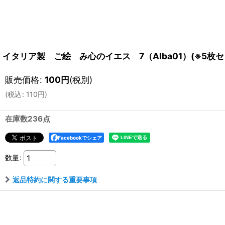
イタリア製 ご絵 み心のイエス 7（Alba01）(※5枚セ
販売価格
:
100
円
(税別)
(
税込
:
110
円
)
在庫数236点
Facebookでシェア
数量
:
返品特約に関する重要事項