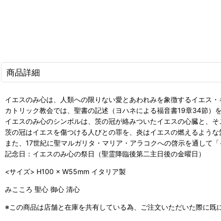
商品詳細
イエスのみ心は、人類への限りない愛とあわれみを象徴するイエス・
カトリック教会では、聖書の記述（ヨハネによる福音書19章34節
イエスのみ心のシンボルは、茨の冠が絡みついたイエスの心臓と、そ
茨の冠はイエスを傷つける人びとの罪を、炎はイエスの燃えるような
また、17世紀に聖マルガリタ・マリア・アラコクへの啓示を通して
記念日：イエスのみ心の祭日（聖霊降臨後第二主日後の金曜日）
<サイズ> H100 × W55mm イタリア製
みこころ 聖心 御心 清心
※この商品は店舗と在庫を共有している為、ご注文いただいた際に既