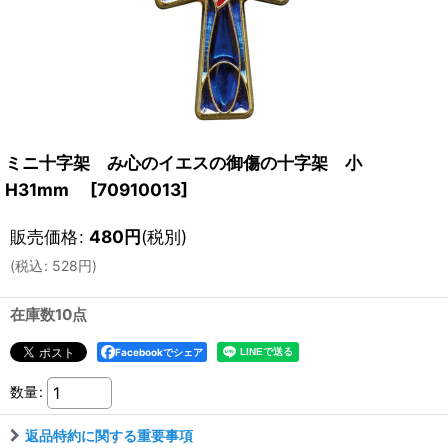
ミニ十字架 み心のイエスの御傷の十字架 小
H31mm
[
70910013
]
販売価格
:
480
円
(税別)
(
税込
:
528
円
)
在庫数10点
Facebookでシェア
数量
:
返品特約に関する重要事項