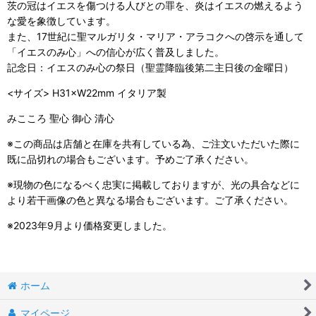
茨の冠はイエスを傷つける人びとの罪を、炎はイエスの燃えるよう
な愛を象徴しています。
また、17世紀に聖マルガリタ・マリア・アラコクへの啓示を通して
「イエスのみ心」への信心が広く普及しました。
記念日：イエスのみ心の祭日（聖霊降臨後第二主日後の金曜日）
<サイズ> H31×W22mm イタリア製
みこころ 聖心 御心 清心
※この商品は店舗と在庫を共有している為、ご注文いただいた際に
既に品切れの場合もございます。予めご了承ください。
※現物の色になるべく忠実に掲載しておりますが、光の具合などに
より若干画像の色と異なる場合もございます。ご了承ください。
※2023年9月より価格変更しました。
ホーム
マイページ