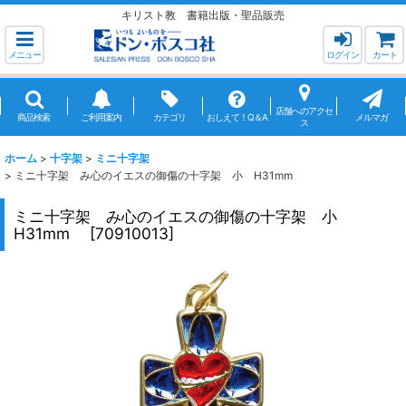
キリスト教 書籍出版・聖品販売
メニュー
ログイン
カート
店舗へのアクセ
商品検索
ご利用案内
カテゴリ
おしえて！Q＆A
メルマガ
ス
ホーム
>
十字架
>
ミニ十字架
>
ミニ十字架 み心のイエスの御傷の十字架 小 H31mm
ミニ十字架 み心のイエスの御傷の十字架 小
H31mm
[
70910013
]