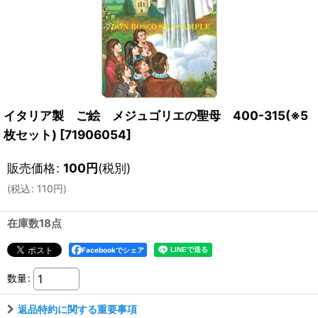
イタリア製 ご絵 メジュゴリエの聖母 400-315(※5
枚セット)
[
71906054
]
販売価格
:
100
円
(税別)
(
税込
:
110
円
)
在庫数18点
Facebookでシェア
数量
:
返品特約に関する重要事項