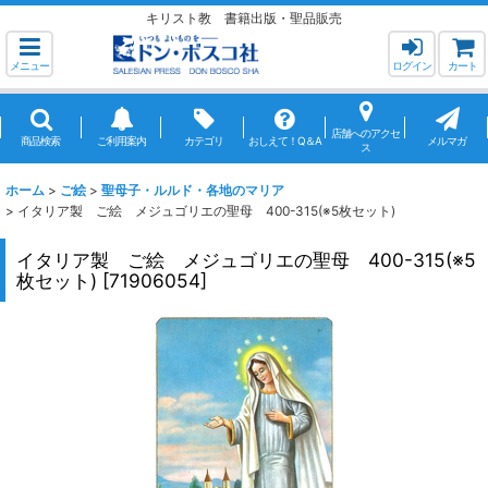
キリスト教 書籍出版・聖品販売
メニュー
ログイン
カート
店舗へのアクセ
商品検索
ご利用案内
カテゴリ
おしえて！Q＆A
メルマガ
ス
ホーム
>
ご絵
>
聖母子・ルルド・各地のマリア
>
イタリア製 ご絵 メジュゴリエの聖母 400-315(※5枚セット)
イタリア製 ご絵 メジュゴリエの聖母 400-315(※5
枚セット)
[
71906054
]