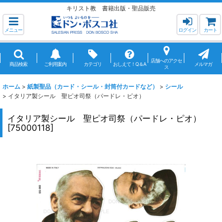
キリスト教 書籍出版・聖品販売
メニュー
ログイン
カート
店舗へのアクセ
商品検索
ご利用案内
カテゴリ
おしえて！Q＆A
メルマガ
ス
ホーム
>
紙製聖品（カード・シール・封筒付カードなど）
>
シール
>
イタリア製シール 聖ピオ司祭（パードレ・ピオ）
イタリア製シール 聖ピオ司祭（パードレ・ピオ）
[
75000118
]