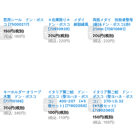
窓用シール ドン・ボス
☆在庫限り☆ メダイ
両面メダイ 扶助者聖母
コ
[
75000217
]
ドン・ボスコ 銀額縁風
(銀)&ドン・ボスコ(赤)
[
70810939
]
21mm
[
70810661
]
150
円
(税別)
200
円
(税別)
200
円
(税別)
(
税込
:
165
円
)
(
税込
:
220
円
)
(
税込
:
220
円
)
キーホルダー オリーブ
イタリア製ご絵 ドン・
イタリア製ご絵 ドン・
木製 ドン・ボスコ
ボスコ（聖ヨハネ・ボス
ボスコ（聖ヨハネ・ボス
[
71710166
]
コ） 400-207 (※5
コ） 270-I.G.32
枚セット)
[
71902056
]
(※5枚セット)
350
円
(税別)
[
71902060
]
100
円
(税別)
(
税込
:
385
円
)
150
円
(税別)
(
税込
:
110
円
)
(
税込
:
165
円
)