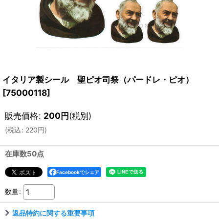
イタリア製シール 聖ピオ司祭（パードレ・ピオ）
[
75000118
]
販売価格
:
200
円
(税別)
(
税込
:
220
円
)
在庫数50点
Facebookでシェア
数量
:
返品特約に関する重要事項