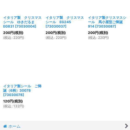
イタリア製 クリスマス
イタリア製 クリスマス
イタリア製クリスマスシ
シール ゆきだるま
シール EG245
ール 馬小屋型ご降誕
EG831
[
73030004
]
[
73030037
]
914
[
73030087
]
200
円
(税別)
200
円
(税別)
200
円
(税別)
(
税込
:
220
円
)
(
税込
:
220
円
)
(
税込
:
220
円
)
イタリア製シール ご降
誕（6柄）30078
[
73030078
]
120
円
(税別)
(
税込
:
132
円
)
ホーム