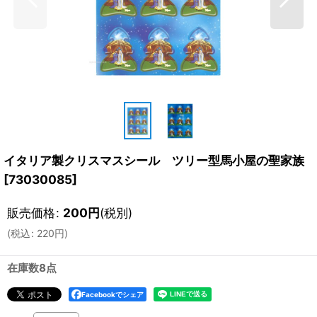
イタリア製クリスマスシール ツリー型馬小屋の聖家族
[
73030085
]
販売価格
:
200
円
(税別)
(
税込
:
220
円
)
在庫数8点
Facebookでシェア