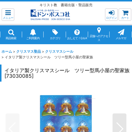
キリスト教 書籍出版・聖品販売
メニュー
ログイン
カート
店舗へのアクセ
商品検索
ご利用案内
カテゴリ
おしえて！Q＆A
メルマガ
ス
ホーム
>
クリスマス聖品
>
クリスマスシール
>
イタリア製クリスマスシール ツリー型馬小屋の聖家族
イタリア製クリスマスシール ツリー型馬小屋の聖家族
[
73030085
]