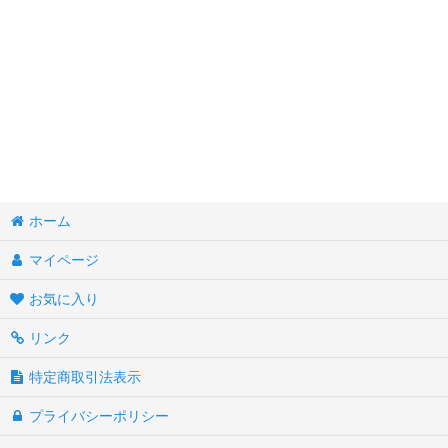
イースター聖品
イースターカード
イースターご絵
イースターシール
ホーム
マイページ
お気に入り
リンク
特定商取引法表示
プライバシーポリシー