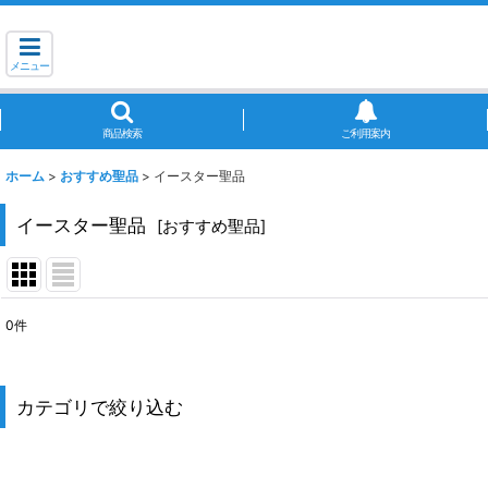
メニュー
商品検索
ご利用案内
ホーム
>
おすすめ聖品
>
イースター聖品
イースター聖品
[
おすすめ聖品
]
0
件
サブカテゴリ
:
表示数
:
カテゴリで絞り込む
並び順
:
イースター聖品 (全聖品)