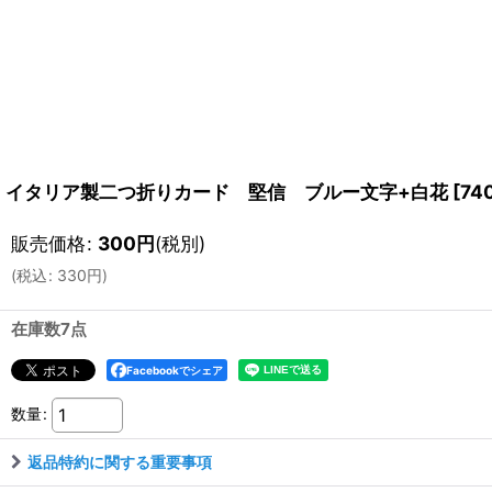
イタリア製二つ折りカード 堅信 ブルー文字+白花
[
74
販売価格
:
300
円
(税別)
(
税込
:
330
円
)
在庫数7点
Facebookでシェア
数量
:
返品特約に関する重要事項