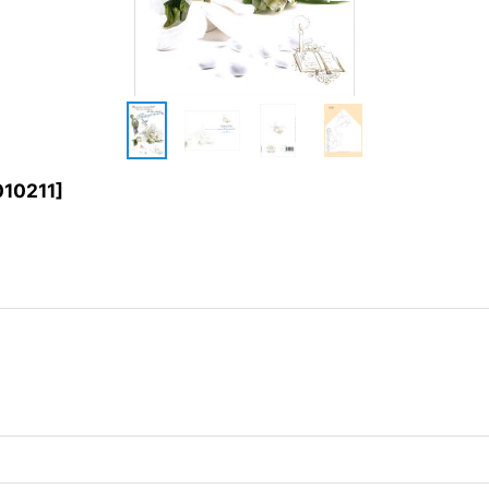
010211
]