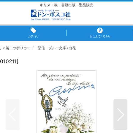
キリスト教 書籍出版・聖品販売
カテゴリ
おしえて！Q＆A
リア製二つ折りカード 堅信 ブルー文字+白花
010211
]