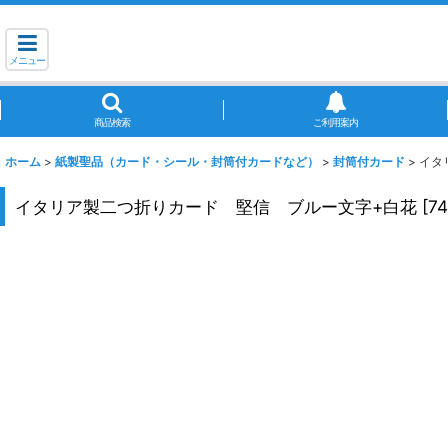
メニュー
商品検索
ご利用案内
ホーム
>
紙製聖品（カード・シール・封筒付カードなど）
>
封筒付カード
>
イタ
イタリア製二つ折りカード 堅信 ブルー文字+白花
[
74