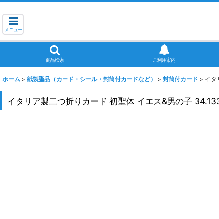
メニュー
商品検索
ご利用案内
ホーム
>
紙製聖品（カード・シール・封筒付カードなど）
>
封筒付カード
>
イタ
イタリア製二つ折りカード 初聖体 イエス&男の子 34.13