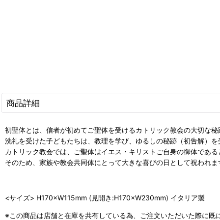
商品詳細
初聖体とは、信者が初めてご聖体を受けるカトリック教会の大切な秘
洗礼を受けた子どもたちは、教理を学び、ゆるしの秘跡（初告解）を
カトリック教会では、ご聖体はイエス・キリストご自身の御体である
そのため、家族や教会共同体にとって大きな喜びの日として祝われま
<サイズ> H170×W115mm (見開き:H170×W230mm) イタリア製
※この商品は店舗と在庫を共有している為、ご注文いただいた際に既