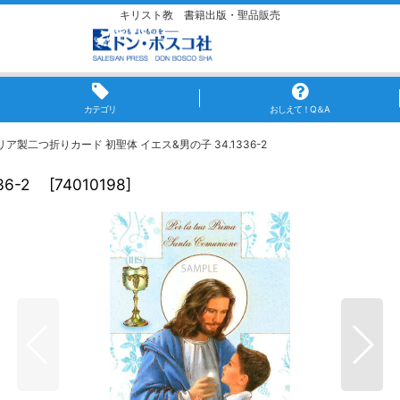
キリスト教 書籍出版・聖品販売
カテゴリ
おしえて！Q＆A
リア製二つ折りカード 初聖体 イエス&男の子 34.1336-2
36-2
[
74010198
]