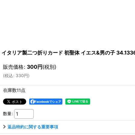
イタリア製二つ折りカード 初聖体 イエス&男の子 34.133
販売価格
:
300
円
(税別)
(
税込
:
330
円
)
在庫数11点
Facebookでシェア
数量
:
返品特約に関する重要事項