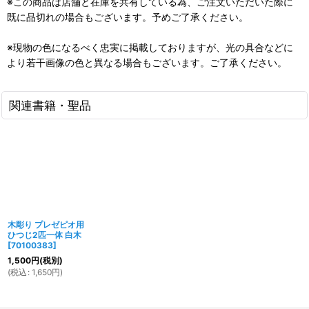
※この商品は店舗と在庫を共有している為、ご注文いただいた際に
既に品切れの場合もございます。予めご了承ください。
※現物の色になるべく忠実に掲載しておりますが、光の具合などに
より若干画像の色と異なる場合もございます。ご了承ください。
関連書籍・聖品
木彫り プレゼピオ用
ひつじ2匹一体 白木
[
70100383
]
1,500
円
(税別)
(
税込
:
1,650
円
)