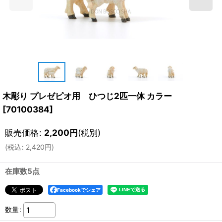
木彫り プレゼピオ用 ひつじ2匹一体 カラー
[
70100384
]
販売価格
:
2,200
円
(税別)
(
税込
:
2,420
円
)
在庫数5点
Facebookでシェア
数量
: