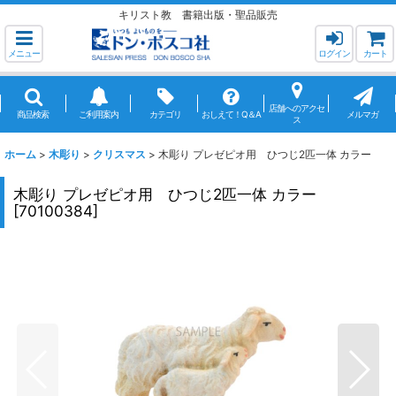
キリスト教 書籍出版・聖品販売
メニュー
ログイン
カート
店舗へのアクセ
商品検索
ご利用案内
カテゴリ
おしえて！Q＆A
メルマガ
ス
ホーム
>
木彫り
>
クリスマス
>
木彫り プレゼピオ用 ひつじ2匹一体 カラー
木彫り プレゼピオ用 ひつじ2匹一体 カラー
[
70100384
]