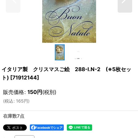
イタリア製 クリスマスご絵 288-I.N-2 (※5枚セッ
ト)
[
71912144
]
販売価格
:
150
円
(税別)
(
税込
:
165
円
)
在庫数7点
Facebookでシェア