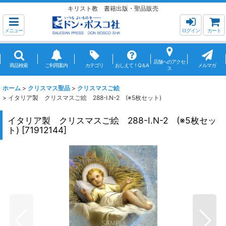
キリスト教 書籍出版・聖品販売
メニュー
ログイン
カート
店舗へのアクセ
商品検索
ご利用案内
カテゴリ
おしえて！Q＆A
メルマガ
ス
ホーム
>
クリスマス聖品
>
クリスマスご絵
>
イタリア製 クリスマスご絵 288-I.N-2 (※5枚セット)
イタリア製 クリスマスご絵 288-I.N-2 (※5枚セッ
ト)
[
71912144
]