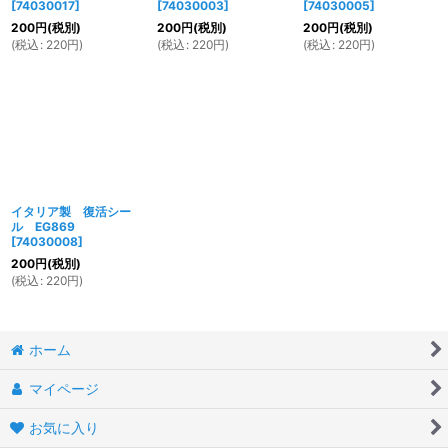
[
74030017
]
[
74030003
]
[
74030005
]
200
円
(税別)
200
円
(税別)
200
円
(税別)
(
税込
:
220
円
)
(
税込
:
220
円
)
(
税込
:
220
円
)
イタリア製 復活シー
ル EG869
[
74030008
]
200
円
(税別)
(
税込
:
220
円
)
ホーム
マイページ
お気に入り