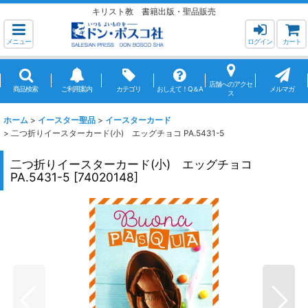
キリスト教 書籍出版・聖品販売
メニュー
ログイン
カート
店舗へのアクセ
商品検索
ご利用案内
カテゴリ
おしえて！Q＆A
メルマガ
ス
ホーム
>
イースター聖品
>
イースターカード
>
二つ折りイースターカード(小) エッグチョコ PA.5431-5
二つ折りイースターカード(小) エッグチョコ
PA.5431-5
[
74020148
]