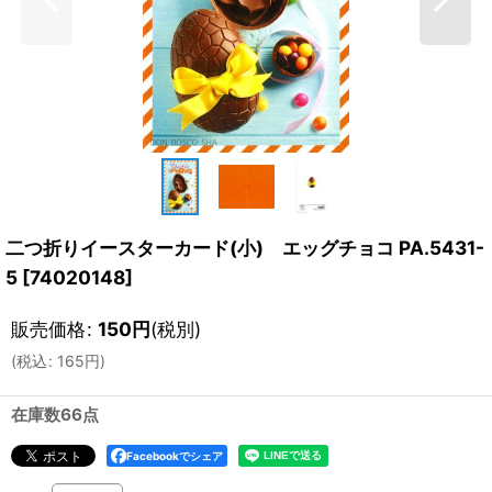
二つ折りイースターカード(小) エッグチョコ PA.5431-
5
[
74020148
]
販売価格
:
150
円
(税別)
(
税込
:
165
円
)
在庫数66点
Facebookでシェア