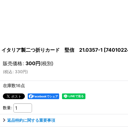
イタリア製二つ折りカード 堅信 21.0357-1
[
7401022
販売価格
:
300
円
(税別)
(
税込
:
330
円
)
在庫数16点
Facebookでシェア
数量
:
返品特約に関する重要事項