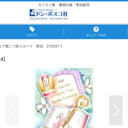
キリスト教 書籍出版・聖品販売
カテゴリ
おしえて！Q＆A
リア製二つ折りカード 堅信 21.0357-1
24
]