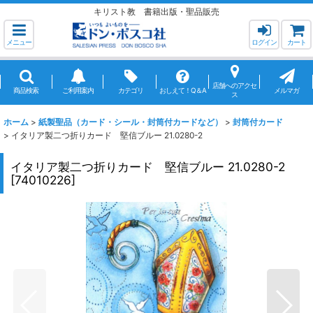
キリスト教 書籍出版・聖品販売
メニュー
ログイン
カート
店舗へのアクセ
商品検索
ご利用案内
カテゴリ
おしえて！Q＆A
メルマガ
ス
ホーム
>
紙製聖品（カード・シール・封筒付カードなど）
>
封筒付カード
>
イタリア製二つ折りカード 堅信ブルー 21.0280-2
イタリア製二つ折りカード 堅信ブルー 21.0280-2
[
74010226
]