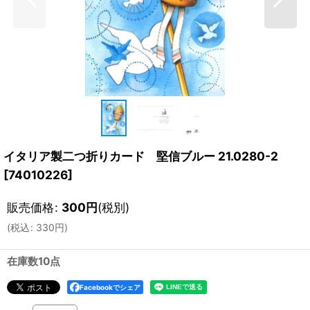
イタリア製二つ折りカード 堅信ブルー 21.0280-2
[
74010226
]
販売価格
:
300
円
(税別)
(
税込
:
330
円
)
在庫数10点
Facebookでシェア