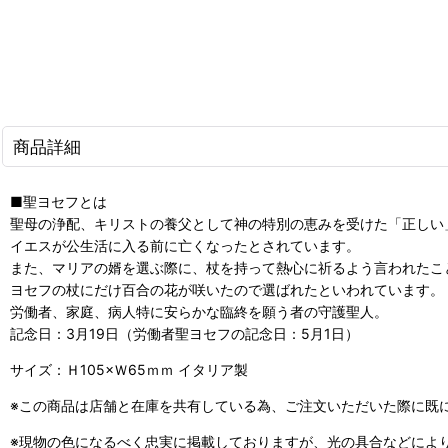
商品詳細
■聖ヨセフとは
聖母の浄配、キリストの養父として神の特別の恵みを受けた「正しい
イエスが公生活に入る前に亡くなったとされています。
また、マリアの婿を選ぶ際に、杖を持って熱心に祈るよう言われたこ
ヨセフの杖にだけ百合の花が咲いたので選ばれたといわれています。
労働者、家庭、病人特に安らかな臨終を願う者の守護聖人。
記念日：3月19日（労働者聖ヨセフの記念日：5月1日）
サイズ：Ｈ105×Ｗ65ｍｍ イタリア製
※この商品は店舗と在庫を共有している為、ご注文いただいた際に既
※現物の色になるべく忠実に掲載しておりますが、光の具合などによ