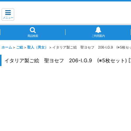
メニュー
商品検索
ご利用案内
ホーム
>
ご絵
>
聖人（男女）
>
イタリア製ご絵 聖ヨセフ 206-I.G.9 (※5枚セ
イタリア製ご絵 聖ヨセフ 206-I.G.9 (※5枚セット)
[