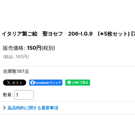
イタリア製ご絵 聖ヨセフ 206-I.G.9 (※5枚セット)
[
販売価格
:
150
円
(税別)
(
税込
:
165
円
)
在庫数197点
Facebookでシェア
数量
:
返品特約に関する重要事項