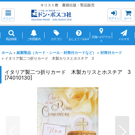
キリスト教 書籍出版・聖品販売
メニュー
ログイン
カート
店舗へのアクセ
商品検索
ご利用案内
カテゴリ
おしえて！Q＆A
メルマガ
ス
ホーム
>
紙製聖品（カード・シール・封筒付カードなど）
>
封筒付カード
>
イタリア製二つ折りカード 木製カリスとホスチア 3
イタリア製二つ折りカード 木製カリスとホスチア 3
[
74010130
]