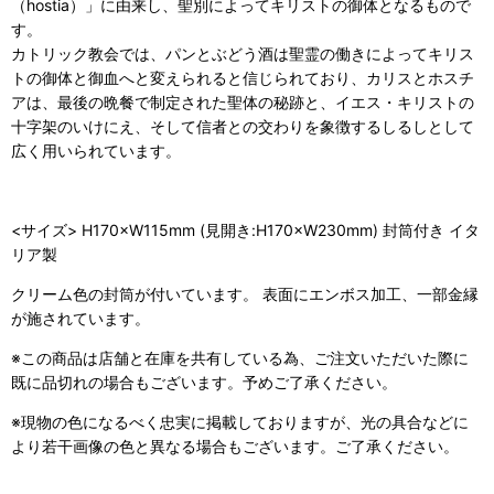
（hostia）」に由来し、聖別によってキリストの御体となるもので
す。
カトリック教会では、パンとぶどう酒は聖霊の働きによってキリス
トの御体と御血へと変えられると信じられており、カリスとホスチ
アは、最後の晩餐で制定された聖体の秘跡と、イエス・キリストの
十字架のいけにえ、そして信者との交わりを象徴するしるしとして
広く用いられています。
<サイズ> H170×W115mm (見開き:H170×W230mm) 封筒付き イタ
リア製
クリーム色の封筒が付いています。 表面にエンボス加工、一部金縁
が施されています。
※この商品は店舗と在庫を共有している為、ご注文いただいた際に
既に品切れの場合もございます。予めご了承ください。
※現物の色になるべく忠実に掲載しておりますが、光の具合などに
より若干画像の色と異なる場合もございます。ご了承ください。