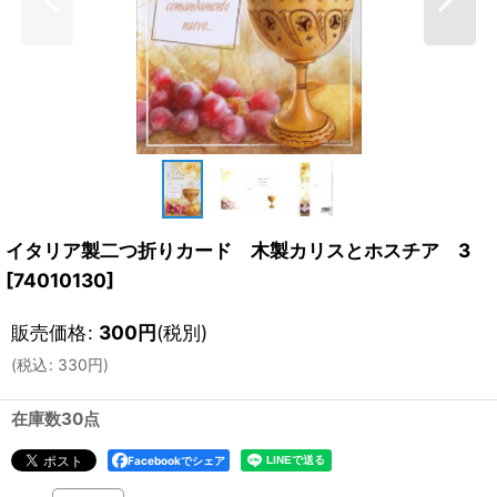
イタリア製二つ折りカード 木製カリスとホスチア 3
[
74010130
]
販売価格
:
300
円
(税別)
(
税込
:
330
円
)
在庫数30点
Facebookでシェア