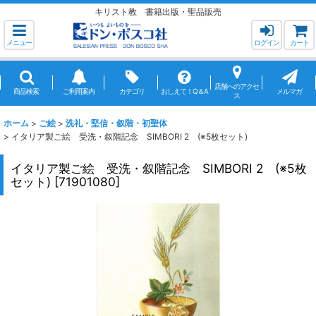
キリスト教 書籍出版・聖品販売
メニュー
ログイン
カート
店舗へのアクセ
商品検索
ご利用案内
カテゴリ
おしえて！Q＆A
メルマガ
ス
ホーム
>
ご絵
>
洗礼・堅信・叙階・初聖体
>
イタリア製ご絵 受洗・叙階記念 SIMBORI 2 (※5枚セット)
イタリア製ご絵 受洗・叙階記念 SIMBORI 2 (※5枚
セット)
[
71901080
]