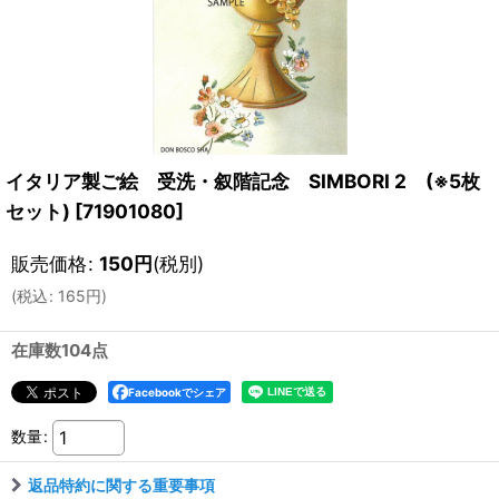
イタリア製ご絵 受洗・叙階記念 SIMBORI 2 (※5枚
セット)
[
71901080
]
販売価格
:
150
円
(税別)
(
税込
:
165
円
)
在庫数104点
Facebookでシェア
数量
:
返品特約に関する重要事項