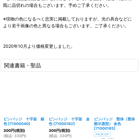
既に品切れの場合もございます。予めご了承ください。
※現物の色になるべく忠実に掲載しておりますが、光の具合などに
より若干画像の色と異なる場合もございます。ご了承ください。
2020年10月より価格変更しました。
関連書籍・聖品
ピンバッジ 十字架 銀
ピンバッジ 十字架 金
ピンバッジ 聖体（聖体
色
[
71000040
]
色
[
71000182
]
顕示器型） 金色
[
71000185
]
300
円
(税別)
300
円
(税別)
(
税込
:
330
円
)
(
税込
:
330
円
)