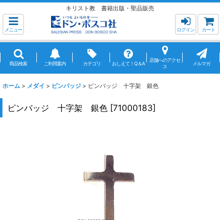
キリスト教 書籍出版・聖品販売
メニュー
ログイン
カート
店舗へのアクセ
商品検索
ご利用案内
カテゴリ
おしえて！Q＆A
メルマガ
ス
ホーム
>
メダイ
>
ピンバッジ
>
ピンバッジ 十字架 銀色
ピンバッジ 十字架 銀色
[
71000183
]