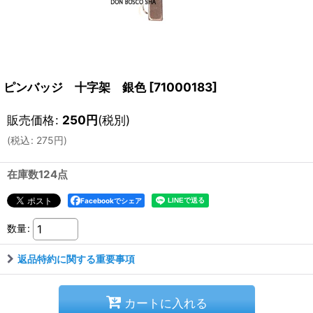
ピンバッジ 十字架 銀色
[
71000183
]
販売価格
:
250
円
(税別)
(
税込
:
275
円
)
在庫数124点
Facebookでシェア
数量
:
返品特約に関する重要事項
カートに入れる