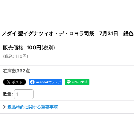
メダイ 聖イグナツィオ・デ・ロヨラ司祭 7月31日 銀色
販売価格
:
100
円
(税別)
(
税込
:
110
円
)
在庫数362点
Facebookでシェア
数量
:
返品特約に関する重要事項