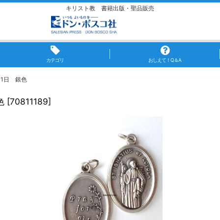
キリスト教 書籍出版・聖品販売
カテゴリ
おしえて！Q＆A
1日 銀色
色
[
70811189
]