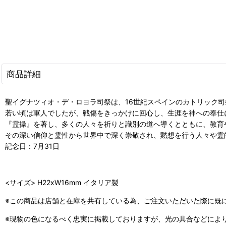
商品詳細
聖イグナツィオ・デ・ロヨラ司祭は、16世紀スペインのカトリック
若い頃は軍人でしたが、戦傷をきっかけに回心し、生涯を神への奉仕
『霊操』を著し、多くの人々を祈りと識別の道へ導くとともに、教育
その深い信仰と霊性から世界中で深く崇敬され、黙想を行う人々や霊
記念日：7月31日
<サイズ> H22xW16mm イタリア製
※この商品は店舗と在庫を共有している為、ご注文いただいた際に既
※現物の色になるべく忠実に掲載しておりますが、光の具合などによ