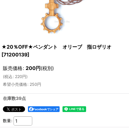
★20％OFF★ペンダント オリーブ 指ロザリオ
[
71200139
]
販売価格
:
200
円
(税別)
(
税込
:
220
円
)
希望小売価格
:
250
円
在庫数39点
Facebookでシェア
数量
: