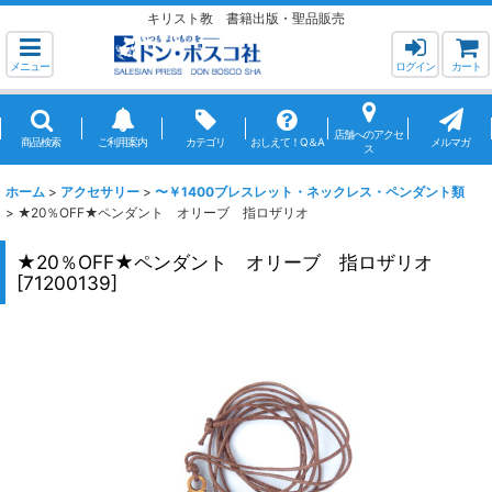
キリスト教 書籍出版・聖品販売
メニュー
ログイン
カート
店舗へのアクセ
商品検索
ご利用案内
カテゴリ
おしえて！Q＆A
メルマガ
ス
ホーム
>
アクセサリー
>
〜￥1400ブレスレット・ネックレス・ペンダント類
>
★20％OFF★ペンダント オリーブ 指ロザリオ
★20％OFF★ペンダント オリーブ 指ロザリオ
[
71200139
]