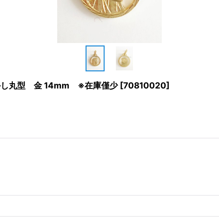
丸型 金 14mm ※在庫僅少
[
70810020
]