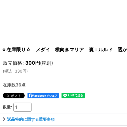
☆在庫限り☆ メダイ 横向きマリア 裏：ルルド 透かし
販売価格
:
300
円
(税別)
(
税込
:
330
円
)
在庫数36点
Facebookでシェア
数量
:
返品特約に関する重要事項