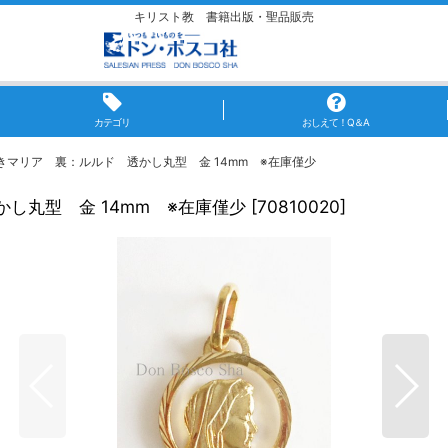
キリスト教 書籍出版・聖品販売
カテゴリ
おしえて！Q＆A
マリア 裏：ルルド 透かし丸型 金 14mm ※在庫僅少
し丸型 金 14mm ※在庫僅少
[
70810020
]