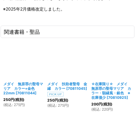
※2025年2月価格改定しました。
関連書籍・聖品
メダイ 無原罪の聖母マ
メダイ 扶助者聖母 金
☆在庫限り☆ メダイ
リア カラー+金色
縁 カラー
[
70811045
]
無原罪の聖母マリア カ
22mm
[
70811044
]
ラー・額縁風・銀色 ※
在庫僅少
[
70810925
]
250
円
(税別)
250
円
(税別)
200
円
(税別)
(
税込
:
275
円
)
(
税込
:
275
円
)
(
税込
:
220
円
)