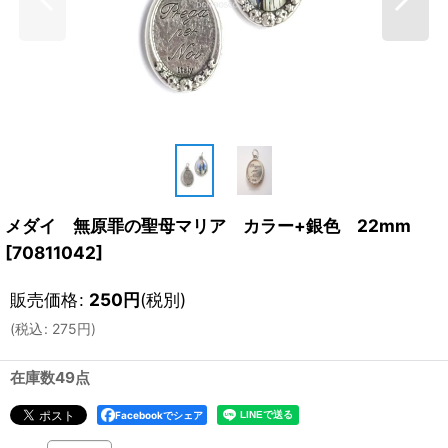
メダイ 無原罪の聖母マリア カラー+銀色 22mm
[
70811042
]
販売価格
:
250
円
(税別)
(
税込
:
275
円
)
在庫数49点
Facebookでシェア