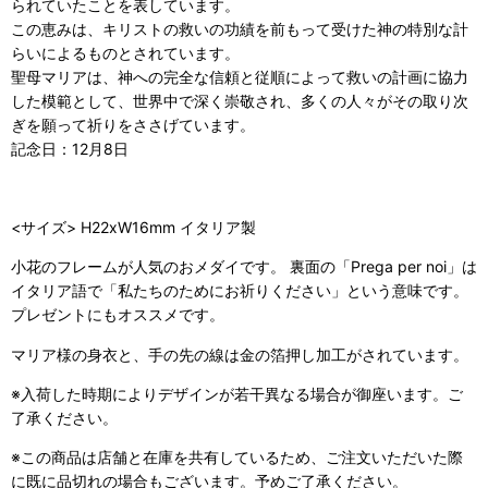
られていたことを表しています。
この恵みは、キリストの救いの功績を前もって受けた神の特別な計
らいによるものとされています。
聖母マリアは、神への完全な信頼と従順によって救いの計画に協力
した模範として、世界中で深く崇敬され、多くの人々がその取り次
ぎを願って祈りをささげています。
記念日：12月8日
<サイズ> H22xW16mm イタリア製
小花のフレームが人気のおメダイです。 裏面の「Prega per noi」は
イタリア語で「私たちのためにお祈りください」という意味です。
プレゼントにもオススメです。
マリア様の身衣と、手の先の線は金の箔押し加工がされています。
※入荷した時期によりデザインが若干異なる場合が御座います。ご
了承ください。
※この商品は店舗と在庫を共有しているため、ご注文いただいた際
に既に品切れの場合もございます。予めご了承ください。