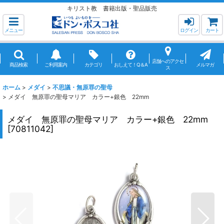
キリスト教 書籍出版・聖品販売
メニュー
ログイン
カート
店舗へのアクセ
商品検索
ご利用案内
カテゴリ
おしえて！Q＆A
メルマガ
ス
ホーム
>
メダイ
>
不思議・無原罪の聖母
>
メダイ 無原罪の聖母マリア カラー+銀色 22mm
メダイ 無原罪の聖母マリア カラー+銀色 22mm
[
70811042
]