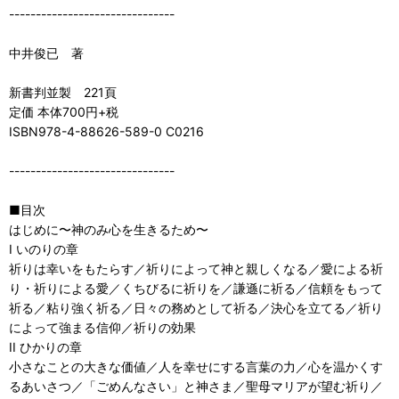
-------------------------------
中井俊已 著
新書判並製 221頁
定価 本体700円+税
ISBN978-4-88626-589-0 C0216
-------------------------------
■目次
はじめに〜神のみ心を生きるため〜
I いのりの章
祈りは幸いをもたらす／祈りによって神と親しくなる／愛による祈
り・祈りによる愛／くちびるに祈りを／謙遜に祈る／信頼をもって
祈る／粘り強く祈る／日々の務めとして祈る／決心を立てる／祈り
によって強まる信仰／祈りの効果
II ひかりの章
小さなことの大きな価値／人を幸せにする言葉の力／心を温かくす
るあいさつ／「ごめんなさい」と神さま／聖母マリアが望む祈り／