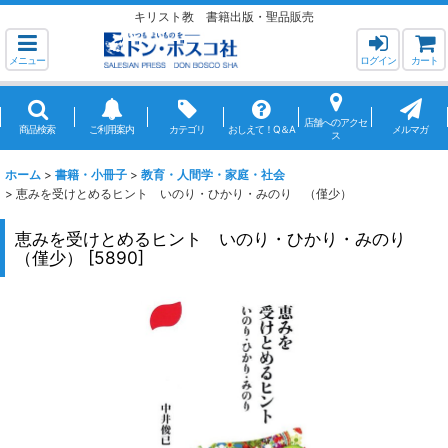
キリスト教 書籍出版・聖品販売
メニュー
ログイン
カート
店舗へのアクセ
商品検索
ご利用案内
カテゴリ
おしえて！Q＆A
メルマガ
ス
ホーム
>
書籍・小冊子
>
教育・人間学・家庭・社会
>
恵みを受けとめるヒント いのり・ひかり・みのり （僅少）
恵みを受けとめるヒント いのり・ひかり・みのり
（僅少）
[
5890
]