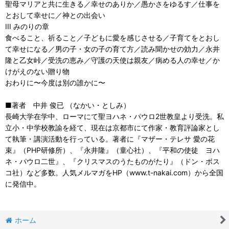
聖母マリアと共に生きる／幸せのありか／愚かさをゆるす／仕事を
とおして幸せに／神との出会い
III みのりの章
食べること、祈ること／子どもに愛を感じさせる／子育てをとおし
て幸せになる／男の子・女の子の育て方／読み聞かせの効力／永井
隆と乙女峠／受洗の恵み／守護の天使は親友／病める人の幸せ／か
けがえのない贈り物
おわりに〜今度は別の誰かに〜
■著者 中井 俊已 （なかい・としみ）
長崎大学在学中、ローマにて聖ヨハネ・パウロ2世教皇より受洗。私
立小・中学校教諭を経て、現在は京都市にて作家・教育評論家とし
て執筆・講演活動を行っている。著者に『マザー・テレサ 愛の花
束』（PHP研修所）、『永井隆』（童心社）、『平和の使徒 ヨハ
ネ・パウロ二世』、『クリスマスのうたものがたり』（ドン・ボス
コ社）など多数。人気メルマガをHP（www.t-nakai.com）から全国
に発信中。
ホーム