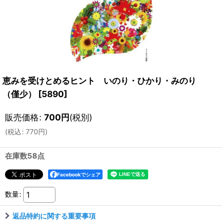
恵みを受けとめるヒント いのり・ひかり・みのり
（僅少）
[
5890
]
販売価格
:
700
円
(税別)
(
税込
:
770
円
)
在庫数58点
Facebookでシェア
数量
:
返品特約に関する重要事項