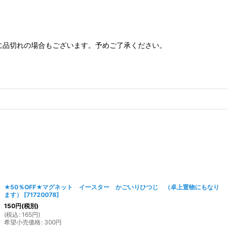
に品切れの場合もございます。予めご了承ください。
★50％OFF★マグネット イースター かごいりひつじ （卓上置物にもなり
ます）
[
71720078
]
150
円
(税別)
(
税込
:
165
円
)
希望小売価格
:
300
円