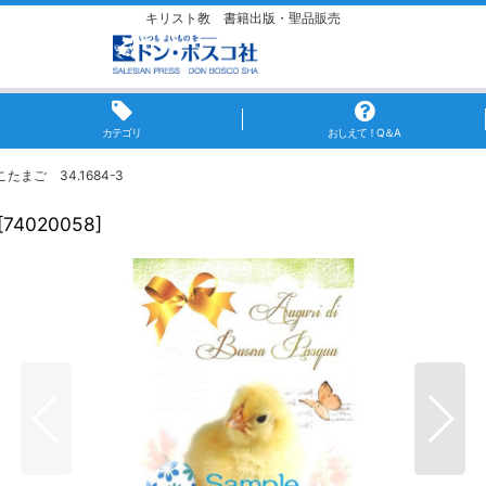
キリスト教 書籍出版・聖品販売
カテゴリ
おしえて！Q＆A
まご 34.1684-3
[
74020058
]