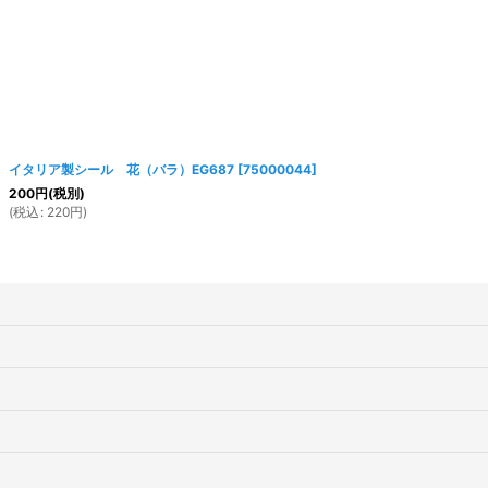
イタリア製シール 花（バラ）EG687
[
75000044
]
200
円
(税別)
(
税込
:
220
円
)