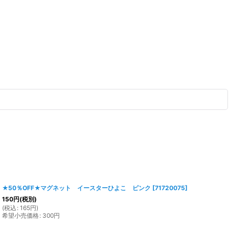
★50％OFF★マグネット イースターひよこ ピンク
[
71720075
]
150
円
(税別)
(
税込
:
165
円
)
希望小売価格
:
300
円