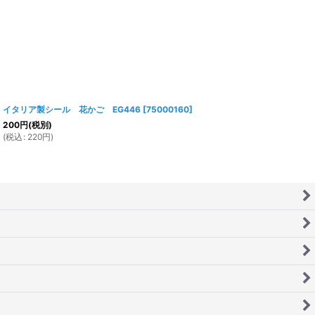
イタリア製シール 花かご EG446
[
75000160
]
200
円
(税別)
(
税込
:
220
円
)