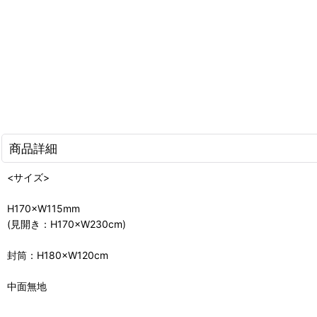
商品詳細
<サイズ>
H170×W115mm
(見開き：H170×W230cm)
封筒：H180×W120cm
中面無地