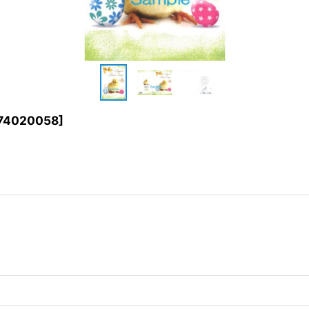
74020058
]