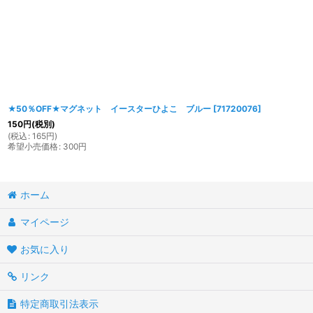
★50％OFF★マグネット イースターひよこ ブルー
[
71720076
]
150
円
(税別)
(
税込
:
165
円
)
希望小売価格
:
300
円
ホーム
マイページ
お気に入り
リンク
特定商取引法表示