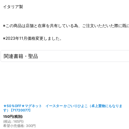
イタリア製
※この商品は店舗と在庫を共有している為、ご注文いただいた際に既
※2023年11月価格変更しました。
関連書籍・聖品
★50％OFF★マグネット イースター かごいりひよこ（卓上置物にもなりま
す）
[
71720077
]
150
円
(税別)
(
税込
:
165
円
)
希望小売価格
:
300
円