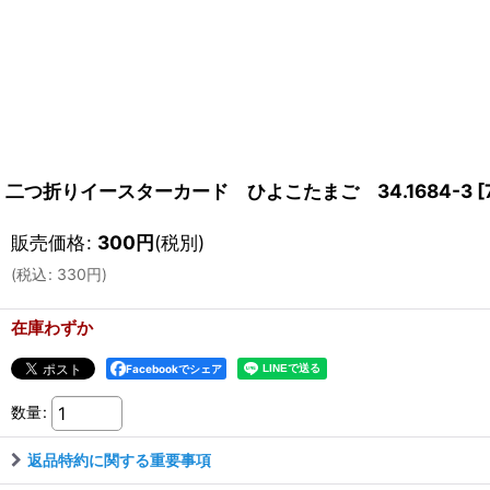
二つ折りイースターカード ひよこたまご 34.1684-3
[
販売価格
:
300
円
(税別)
(
税込
:
330
円
)
在庫わずか
Facebookでシェア
数量
:
返品特約に関する重要事項