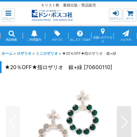
キリスト教 書籍出版・聖品販売
メニュー
ログイン
カート
店舗へのアクセ
商品検索
ご利用案内
カテゴリ
おしえて！Q＆A
メルマガ
ス
ホーム
>
ロザリオ
>
ミニロザリオ
>
★20％OFF★指ロザリオ 銀+緑
★20％OFF★指ロザリオ 銀+緑
[
70600110
]