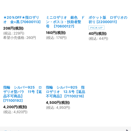
★20％OFF★指ロザリ
ミニロザリオ 銀色 ド
ポケット版 ロザリオの
オ 金+黒
[
70600113
]
ン・ボスコ・扶助者聖
祈り
[
22000011
]
母
[
70600127
]
208
円
(税別)
160
円
(税別)
(
税込
:
229
円
)
40
円
(税別)
希望小売価格
:
260
円
(
税込
:
176
円
)
(
税込
:
44
円
)
指輪 シルバー925 ロ
指輪 シルバー925 指
ザリオ型バラ 11号【返
ロザリオ 12.5号【返品
品不可商品】
不可商品】
[
71100216
]
[
71100192
]
4,500
円
(税別)
4,200
円
(税別)
(
税込
:
4,950
円
)
(
税込
:
4,620
円
)