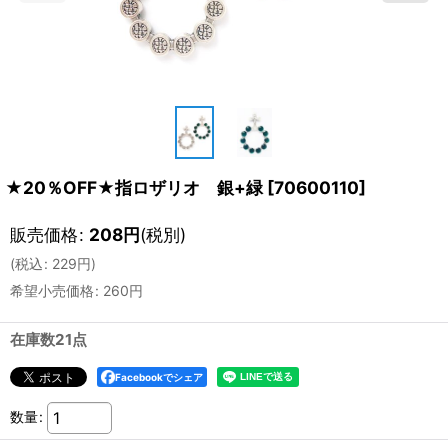
★20％OFF★指ロザリオ 銀+緑
[
70600110
]
販売価格
:
208
円
(税別)
(
税込
:
229
円
)
希望小売価格
:
260
円
在庫数21点
Facebookでシェア
数量
: