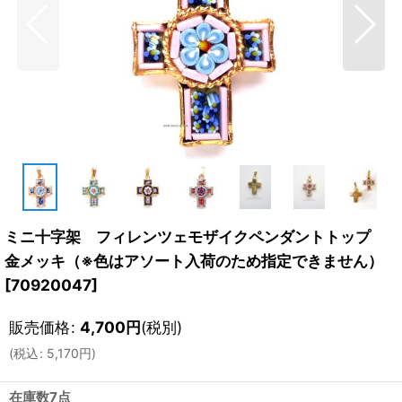
ミニ十字架 フィレンツェモザイクペンダントトップ
金メッキ（※色はアソート入荷のため指定できません）
[
70920047
]
販売価格
:
4,700
円
(税別)
(
税込
:
5,170
円
)
在庫数7点