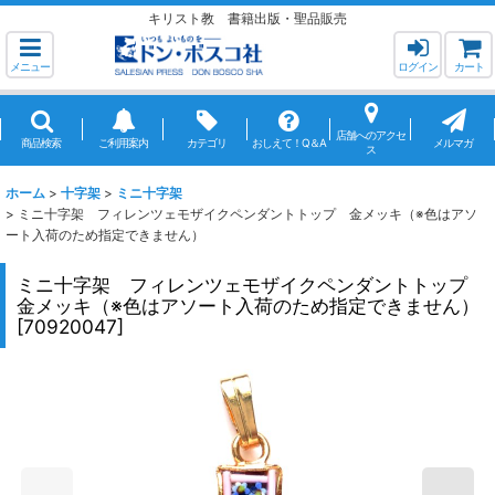
キリスト教 書籍出版・聖品販売
メニュー
ログイン
カート
店舗へのアクセ
商品検索
ご利用案内
カテゴリ
おしえて！Q＆A
メルマガ
ス
ホーム
>
十字架
>
ミニ十字架
>
ミニ十字架 フィレンツェモザイクペンダントトップ 金メッキ（※色はアソ
ート入荷のため指定できません）
ミニ十字架 フィレンツェモザイクペンダントトップ
金メッキ（※色はアソート入荷のため指定できません）
[
70920047
]