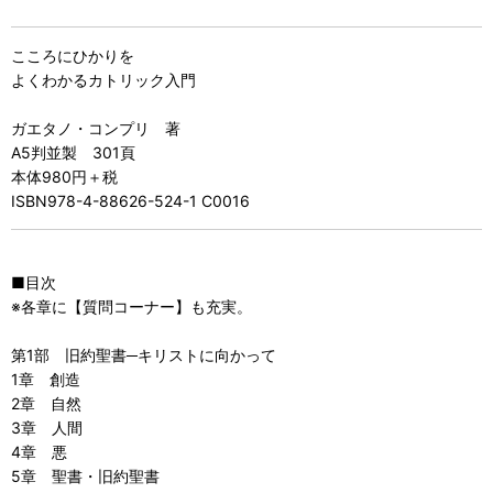
こころにひかりを
よくわかるカトリック入門
ガエタノ・コンプリ 著
A5判並製 301頁
本体980円＋税
ISBN978-4-88626-524-1 C0016
■目次
※各章に【質問コーナー】も充実。
第1部 旧約聖書─キリストに向かって
1章 創造
2章 自然
3章 人間
4章 悪
5章 聖書・旧約聖書