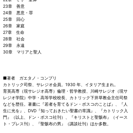
23章 善意
24章 悪意・罪
25章 回心
26章 家庭
27章 生命
28章 社会
29章 永遠
30章 マリアと聖人
■著者 ガエタノ・コンプリ
カトリック司祭、サレジオ会員。1930 年、イタリア生まれ。
育英高専（現サレジオ高専）倫理・哲学教授、川崎サレジオ（現サ
レジオ学院）中学・高等学校校長、カトリック下井草教会主任司祭
などを歴任。著書に『若者を育てるドン・ボスコのことば』、『人
生に光を』、DVD『知っておきたい聖書の常識』、『カトリック入
門』（以上、ドン・ボスコ社刊）、『キリストと聖骸布』（イース
ト・プレス刊）、『聖骸布の男』（講談社刊）ほか多数。