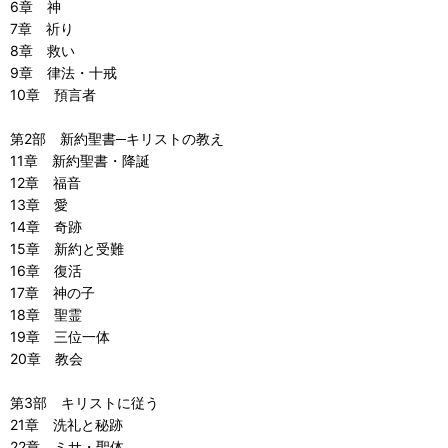
6章 神
7章 祈り
8章 救い
9章 律法・十戒
10章 預言者
第2部 新約聖書─キリストの教え
11章 新約聖書・降誕
12章 福音
13章 愛
14章 奇跡
15章 新約と受難
16章 復活
17章 神の子
18章 聖霊
19章 三位一体
20章 教会
第3部 キリストに従う
21章 洗礼と秘跡
22章 ミサ・聖体