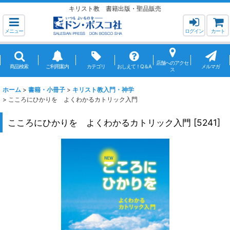
キリスト教 書籍出版・聖品販売
メニュー
ログイン
カート
店舗へのアクセ
商品検索
ご利用案内
カテゴリ
おしえて！Q＆A
メルマガ
ス
ホーム
>
書籍・小冊子
>
キリスト教入門・神学
>
こころにひかりを よくわかるカトリック入門
こころにひかりを よくわかるカトリック入門
[
5241
]