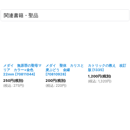
関連書籍・聖品
メダイ 無原罪の聖母マ
メダイ 聖体 カリスと
カトリックの教え 改訂
リア カラー+金色
麦ぶどう 金縁
版
[
1335
]
22mm
[
70811044
]
[
70810928
]
1,200
円
(税別)
250
円
(税別)
200
円
(税別)
(
税込
:
1,320
円
)
(
税込
:
275
円
)
(
税込
:
220
円
)