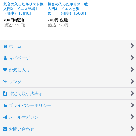
気合の入ったキリスト教
気合の入ったキリスト教
入門2 イエス登場！
入門3 イエスと歩
（僅少）
[
5616
]
め！ （僅少）
[
5661
]
700
円
(税別)
700
円
(税別)
(
税込
:
770
円
)
(
税込
:
770
円
)
ホーム
マイページ
お気に入り
リンク
特定商取引法表示
プライバシーポリシー
メールマガジン
お問い合わせ