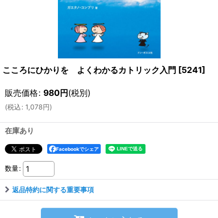
こころにひかりを よくわかるカトリック入門
[
5241
]
販売価格
:
980
円
(税別)
(
税込
:
1,078
円
)
在庫あり
Facebookでシェア
数量
:
返品特約に関する重要事項