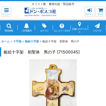
キリスト教 書籍出版・聖品販売
メニュー
ログイン
カート
店舗へのアクセ
商品検索
ご利用案内
カテゴリ
おしえて！Q＆A
メルマガ
ス
ホーム
>
十字架
>
板絵十字架
>
板絵十字架 初聖体 男の子
板絵十字架 初聖体 男の子
[
71500045
]