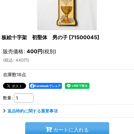
板絵十字架 初聖体 男の子
[
71500045
]
販売価格
:
400
円
(税別)
(
税込
:
440
円
)
在庫数18点
Facebookでシェア
数量
:
返品特約に関する重要事項
カートに入れる