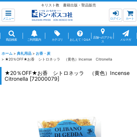
キリスト教 書籍出版・聖品販売
メニュー
ログイン
カート
店舗へのアクセ
商品検索
ご利用案内
カテゴリ
おしえて！Q＆A
メルマガ
ス
ホーム
>
典礼用品
>
お香・炭
>
★20％OFF★お香 シトロネッラ （黄色）Incense Citronella
★20％OFF★お香 シトロネッラ （黄色）Incense
Citronella
[
72000079
]