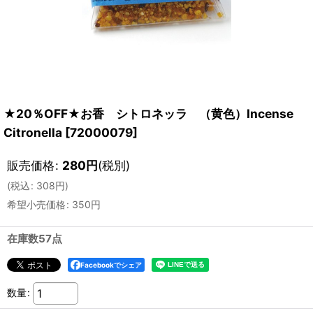
★20％OFF★お香 シトロネッラ （黄色）Incense
Citronella
[
72000079
]
販売価格
:
280
円
(税別)
(
税込
:
308
円
)
希望小売価格
:
350
円
在庫数57点
Facebookでシェア
数量
: