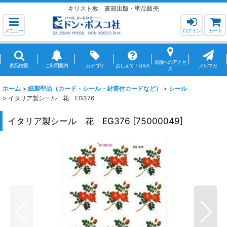
キリスト教 書籍出版・聖品販売
メニュー
ログイン
カート
店舗へのアクセ
商品検索
ご利用案内
カテゴリ
おしえて！Q＆A
メルマガ
ス
ホーム
>
紙製聖品（カード・シール・封筒付カードなど）
>
シール
>
イタリア製シール 花 EG376
イタリア製シール 花 EG376
[
75000049
]