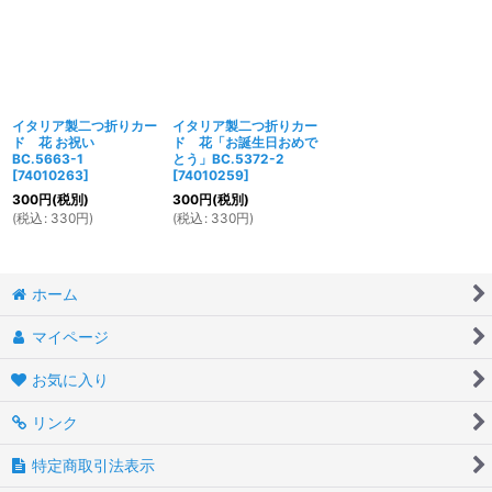
イタリア製二つ折りカー
イタリア製二つ折りカー
ド 花 お祝い
ド 花「お誕生日おめで
BC.5663-1
とう」BC.5372-2
[
74010263
]
[
74010259
]
300
円
(税別)
300
円
(税別)
(
税込
:
330
円
)
(
税込
:
330
円
)
ホーム
マイページ
お気に入り
リンク
特定商取引法表示