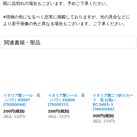
既に品切れの場合もございます。予めご了承ください。
※現物の色になるべく忠実に掲載しておりますが、光の具合などに
より若干画像の色と異なる場合もございます。ご了承ください。
関連書籍・聖品
イタリア製シール 花
イタリア製シール 花
イタリア製二つ折りカー
（バラ）EG687
（バラ）EG808
ド 花 お祝い
[
75000044
]
[
75000111
]
BC.5663-3
[
74010265
]
200
円
(税別)
200
円
(税別)
300
円
(税別)
(
税込
:
220
円
)
(
税込
:
220
円
)
(
税込
:
330
円
)