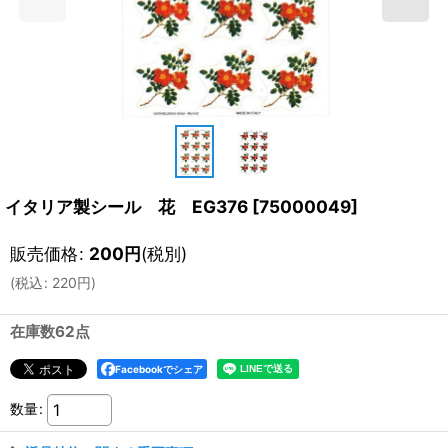
イタリア製シール 花 EG376
[
75000049
]
販売価格
:
200
円
(税別)
(
税込
:
220
円
)
在庫数62点
Facebookでシェア
数量
: