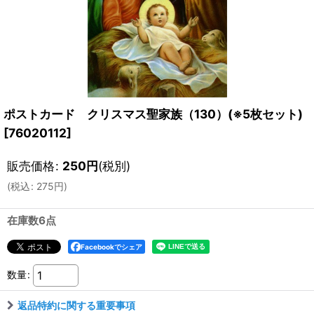
ポストカード クリスマス聖家族（130）(※5枚セット)
[
76020112
]
販売価格
:
250
円
(税別)
(
税込
:
275
円
)
在庫数6点
Facebookでシェア
数量
:
返品特約に関する重要事項