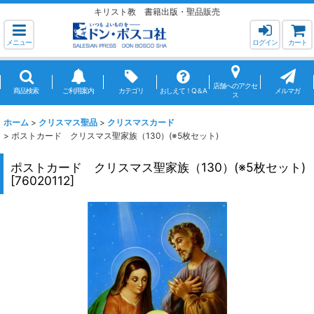
キリスト教 書籍出版・聖品販売
メニュー
ログイン
カート
店舗へのアクセ
商品検索
ご利用案内
カテゴリ
おしえて！Q＆A
メルマガ
ス
ホーム
>
クリスマス聖品
>
クリスマスカード
>
ポストカード クリスマス聖家族（130）(※5枚セット)
ポストカード クリスマス聖家族（130）(※5枚セット)
[
76020112
]