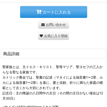
カートに入れる
お問い合わせ
お気に入り登録
商品詳細
聖家族とは、主イエス・キリスト、聖母マリア、聖ヨセフの三人か
らなる聖なる家族です。
カトリック教会では、聖書の記述（マタイによる福音書1〜2章、ル
カによる福音書1〜2章）を基に、愛と信頼、祈りに満ちた家庭の模
範として古くから大切にされています。
記念日：主の降誕の八日間中の主日（その間の主日がない場合は12
月30日）
<サイズ>H150xW100mmイタリア製