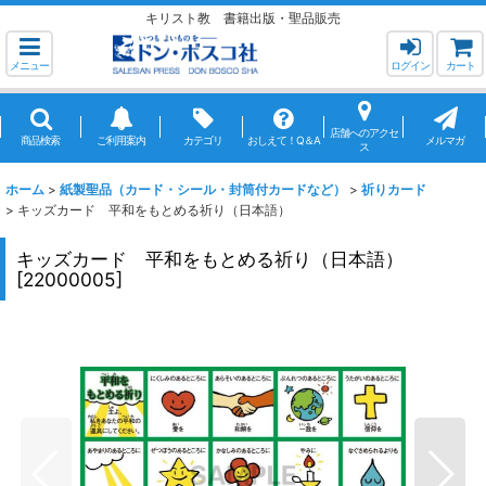
キリスト教 書籍出版・聖品販売
メニュー
ログイン
カート
店舗へのアクセ
商品検索
ご利用案内
カテゴリ
おしえて！Q＆A
メルマガ
ス
ホーム
>
紙製聖品（カード・シール・封筒付カードなど）
>
祈りカード
>
キッズカード 平和をもとめる祈り（日本語）
キッズカード 平和をもとめる祈り（日本語）
[
22000005
]