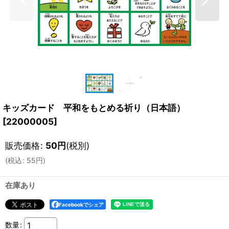
キッズカード 平和をもとめる祈り（日本語）
[
22000005
]
販売価格
:
50
円
(税別)
(
税込
:
55
円
)
在庫あり
Facebookでシェア
数量
: