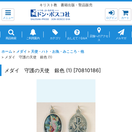
キリスト教 書籍出版・聖品販売
メニュー
ログイン
カート
店舗へのアクセ
商品検索
ご利用案内
カテゴリ
おしえて！Q＆A
メルマガ
ス
ホーム
>
メダイ
>
天使・ハト・お魚・みこころ・他
>
メダイ 守護の天使 銀色 (1)
メダイ 守護の天使 銀色 (1)
[
70810186
]