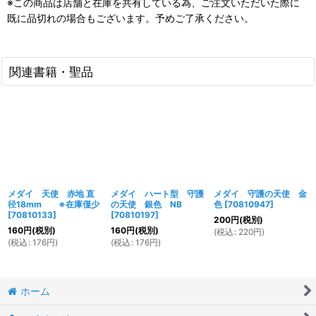
※この商品は店舗と在庫を共有している為、ご注文いただいた際に
既に品切れの場合もございます。予めご了承ください。
関連書籍・聖品
メダイ 天使 赤地 直
メダイ ハート型 守護
メダイ 守護の天使 金
径18mm ※在庫僅少
の天使 銀色 NB
色
[
70810947
]
[
70810133
]
[
70810197
]
200
円
(税別)
160
円
(税別)
160
円
(税別)
(
税込
:
220
円
)
(
税込
:
176
円
)
(
税込
:
176
円
)
ホーム