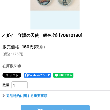
メダイ 守護の天使 銀色 (1)
[
70810186
]
販売価格
:
160
円
(税別)
(
税込
:
176
円
)
在庫数51点
Facebookでシェア
数量
:
返品特約に関する重要事項