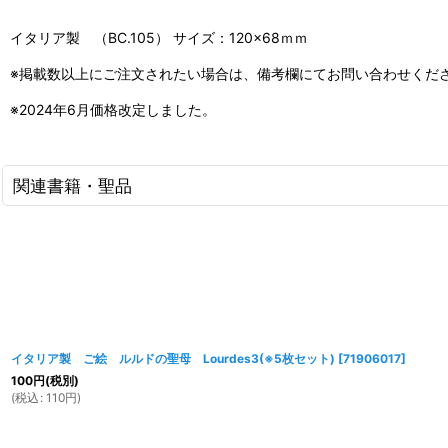
イタリア製 （BC.105） サイズ：120×68ｍｍ
※掲載数以上にご注文されたい場合は、備考欄にてお問い合わせくだ
※2024年6月価格改定しました。
関連書籍・聖品
イタリア製 ご絵 ルルドの聖母 Lourdes3(※5枚セット)
[
71906017
]
100
円
(税別)
(
税込
:
110
円
)