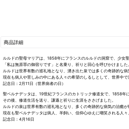
商品詳細
ルルドの聖母マリアは、1858年にフランスのルルドの洞窟で、少女
「私は無原罪の御宿りです」と名乗り、祈りと回心を呼びかけました
ルルドは世界有数の巡礼地となり、湧き出た泉では多くの奇跡的な病
現在も病人や苦しみの中にある人々の希望のしるしとして、世界中で
記念日：2月11日（世界病者の日）
聖ベルナデッタは、19世紀フランスのカトリック修道女で、1858
その後、修道生活を送り、謙遜と祈りに生涯をささげました。
ルルドの泉は世界有数の巡礼地となり、多くの奇跡的な病気の治癒が
現在も聖ベルナデッタは病人、羊飼い、信仰心ゆえに嘲笑される人々
記念日：4月16日