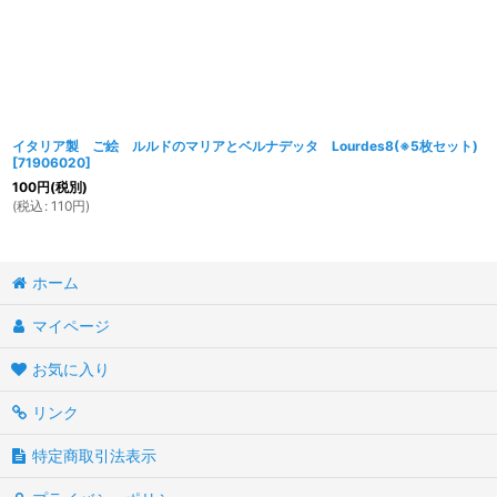
イタリア製 ご絵 ルルドのマリアとベルナデッタ Lourdes8(※5枚セット)
[
71906020
]
100
円
(税別)
(
税込
:
110
円
)
ホーム
マイページ
お気に入り
リンク
特定商取引法表示