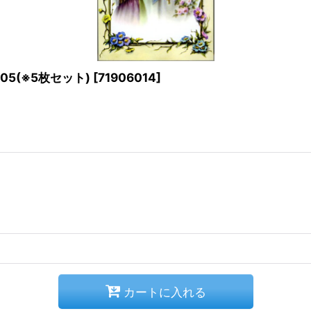
5(※5枚セット)
[
71906014
]
カートに入れる