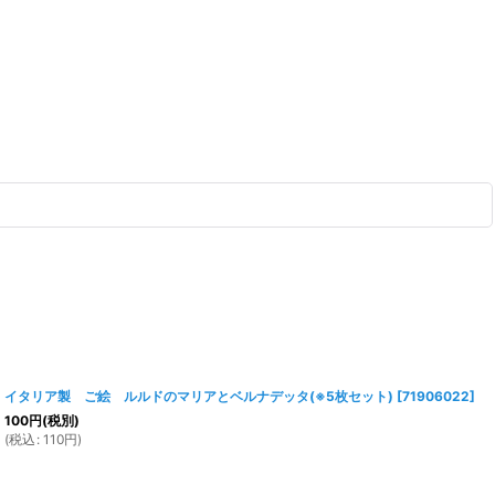
イタリア製 ご絵 ルルドのマリアとベルナデッタ(※5枚セット)
[
71906022
]
100
円
(税別)
(
税込
:
110
円
)