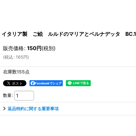
イタリア製 ご絵 ルルドのマリアとベルナデッタ BC.10
販売価格
:
150
円
(税別)
(
税込
:
165
円
)
在庫数155点
Facebookでシェア
数量
:
返品特約に関する重要事項