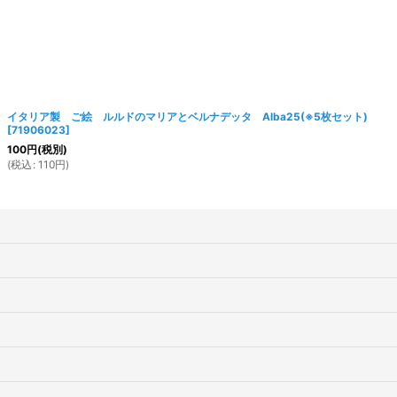
イタリア製 ご絵 ルルドのマリアとベルナデッタ Alba25(※5枚セット)
[
71906023
]
100
円
(税別)
(
税込
:
110
円
)