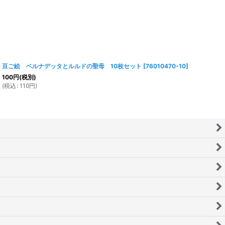
豆ご絵 ベルナデッタとルルドの聖母 10枚セット
[
76010470-10
]
100
円
(税別)
(
税込
:
110
円
)