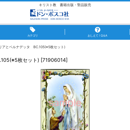
キリスト教 書籍出版・聖品販売
カテゴリ
おしえて！Q＆A
とベルナデッタ BC.105(※5枚セット)
05(※5枚セット)
[
71906014
]