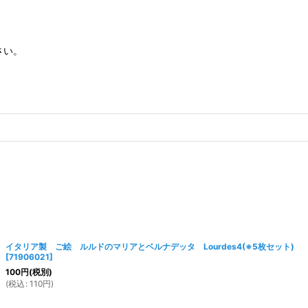
さい。
イタリア製 ご絵 ルルドのマリアとベルナデッタ Lourdes4(※5枚セット)
[
71906021
]
100
円
(税別)
(
税込
:
110
円
)