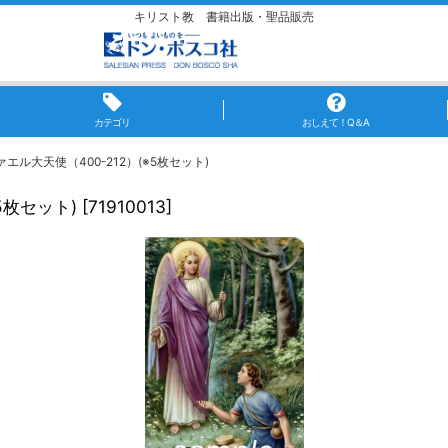
キリスト教 書籍出版・聖品販売
カテゴリ
おしえて！Q＆A
ル大天使（400-212）(※5枚セット)
5枚セット)
[
71910013
]