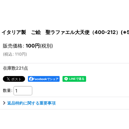
イタリア製 ご絵 聖ラファエル大天使（400-212）(※
販売価格
:
100
円
(税別)
(
税込
:
110
円
)
在庫数221点
Facebookでシェア
数量
:
返品特約に関する重要事項