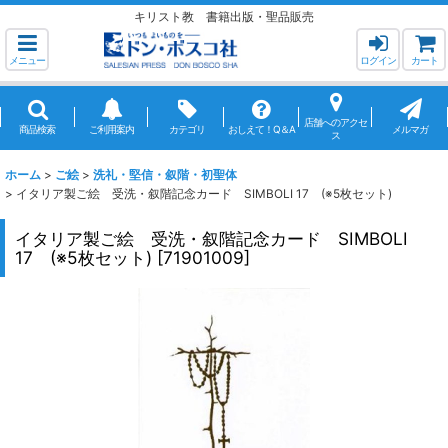
キリスト教 書籍出版・聖品販売
メニュー
ログイン
カート
店舗へのアクセ
商品検索
ご利用案内
カテゴリ
おしえて！Q＆A
メルマガ
ス
ホーム
>
ご絵
>
洗礼・堅信・叙階・初聖体
>
イタリア製ご絵 受洗・叙階記念カード SIMBOLI 17 (※5枚セット)
イタリア製ご絵 受洗・叙階記念カード SIMBOLI
17 (※5枚セット)
[
71901009
]