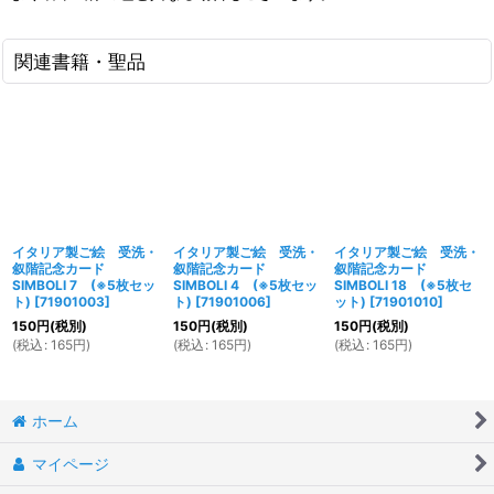
関連書籍・聖品
イタリア製ご絵 受洗・
イタリア製ご絵 受洗・
イタリア製ご絵 受洗・
叙階記念カード
叙階記念カード
叙階記念カード
SIMBOLI 7 (※5枚セッ
SIMBOLI 4 (※5枚セッ
SIMBOLI 18 (※5枚セ
ト)
[
71901003
]
ト)
[
71901006
]
ット)
[
71901010
]
150
円
(税別)
150
円
(税別)
150
円
(税別)
(
税込
:
165
円
)
(
税込
:
165
円
)
(
税込
:
165
円
)
ホーム
マイページ