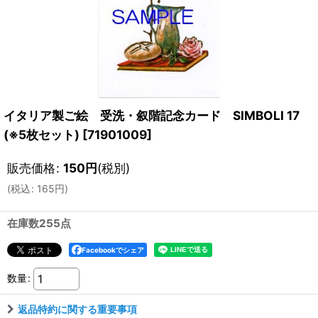
イタリア製ご絵 受洗・叙階記念カード SIMBOLI 17
(※5枚セット)
[
71901009
]
販売価格
:
150
円
(税別)
(
税込
:
165
円
)
在庫数255点
Facebookでシェア
数量
:
返品特約に関する重要事項