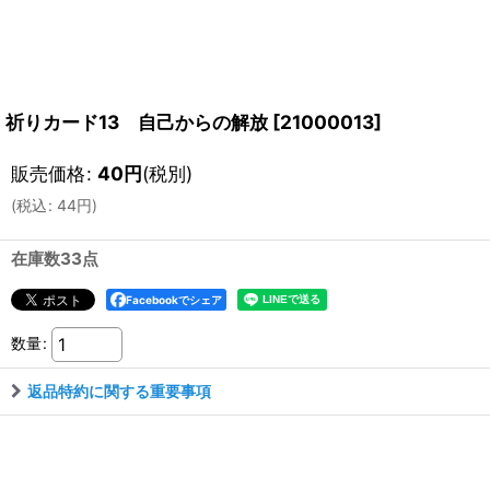
祈りカード13 自己からの解放
[
21000013
]
販売価格
:
40
円
(税別)
(
税込
:
44
円
)
在庫数33点
Facebookでシェア
数量
:
返品特約に関する重要事項