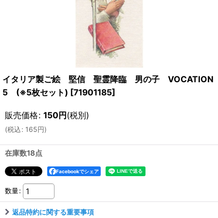
イタリア製ご絵 堅信 聖霊降臨 男の子 VOCATION
5 (※5枚セット)
[
71901185
]
販売価格
:
150
円
(税別)
(
税込
:
165
円
)
在庫数18点
Facebookでシェア
数量
:
返品特約に関する重要事項