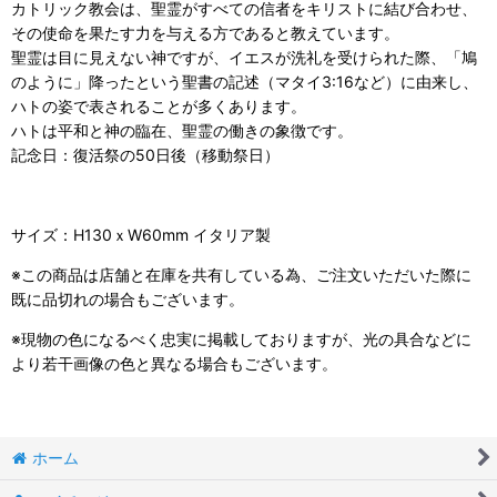
カトリック教会は、聖霊がすべての信者をキリストに結び合わせ、
その使命を果たす力を与える方であると教えています。
聖霊は目に見えない神ですが、イエスが洗礼を受けられた際、「鳩
のように」降ったという聖書の記述（マタイ3:16など）に由来し、
ハトの姿で表されることが多くあります。
ハトは平和と神の臨在、聖霊の働きの象徴です。
記念日：復活祭の50日後（移動祭日）
サイズ：H130ｘW60mm イタリア製
※この商品は店舗と在庫を共有している為、ご注文いただいた際に
既に品切れの場合もございます。
※現物の色になるべく忠実に掲載しておりますが、光の具合などに
より若干画像の色と異なる場合もございます。
ホーム