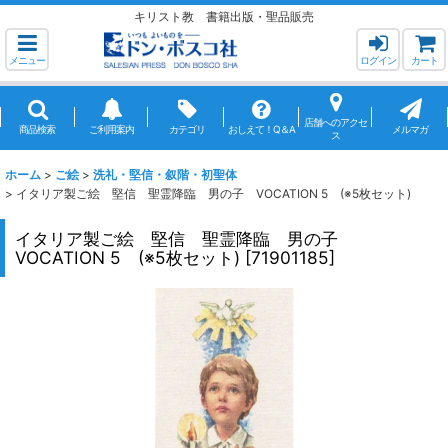
キリスト教 書籍出版・聖品販売
メニュー
ログイン
カート
店舗へのアクセ
商品検索
ご利用案内
カテゴリ
おしえて！Q＆A
メルマガ
ス
ホーム
>
ご絵
>
洗礼・堅信・叙階・初聖体
>
イタリア製ご絵 堅信 聖霊降臨 男の子 VOCATION 5 (※5枚セット)
イタリア製ご絵 堅信 聖霊降臨 男の子
VOCATION 5 (※5枚セット)
[
71901185
]