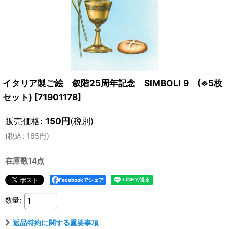
イタリア製ご絵 叙階25周年記念 SIMBOLI 9 (※5枚
セット)
[
71901178
]
販売価格
:
150
円
(税別)
(
税込
:
165
円
)
在庫数14点
Facebookでシェア
数量
:
返品特約に関する重要事項