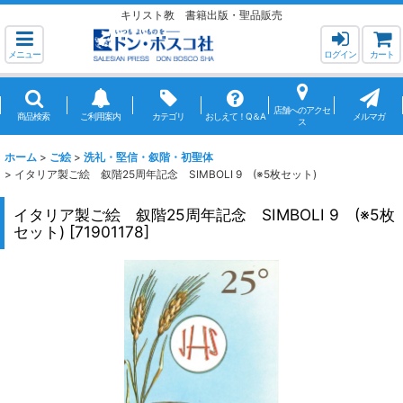
キリスト教 書籍出版・聖品販売
メニュー
ログイン
カート
店舗へのアクセ
商品検索
ご利用案内
カテゴリ
おしえて！Q＆A
メルマガ
ス
ホーム
>
ご絵
>
洗礼・堅信・叙階・初聖体
>
イタリア製ご絵 叙階25周年記念 SIMBOLI 9 (※5枚セット)
イタリア製ご絵 叙階25周年記念 SIMBOLI 9 (※5枚
セット)
[
71901178
]