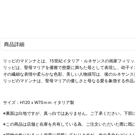
商品詳細
リッピのマドンナとは、15世紀イタリア・ルネサンスの画家フィリ
リッピは、聖母マリアを優雅で慈愛に満ちた母として表現し、幼子イ
その繊細な表情や柔らかな色彩、美しい人物描写は、後のルネサンス
リッピのマドンナは、聖母マリアの優しさと母なる愛を象徴する作品
サイズ：H120ｘW70ｍｍ イタリア製
※裏面は白地ですが、真っ白ではありません。ご了承ください。下部
※この商品は店舗と在庫を共有している為、ご注文いただいた際に既
※現物の色になるべく忠実に掲載しておりますが、光の具合などによ