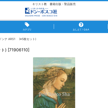
キリスト教 書籍出版・聖品販売
カテゴリ
おしえて！Q＆A
ナ ARS1 (※5枚セット)
ト)
[
71906110
]