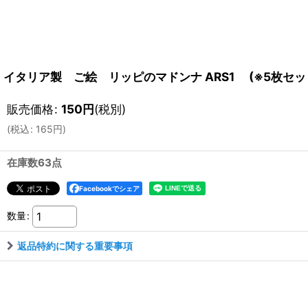
イタリア製 ご絵 リッピのマドンナ ARS1 (※5枚セッ
販売価格
:
150
円
(税別)
(
税込
:
165
円
)
在庫数63点
Facebookでシェア
数量
:
返品特約に関する重要事項