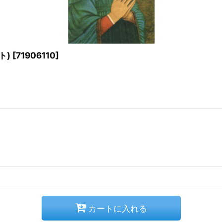
ト)
[
71906110
]
カートに入れる