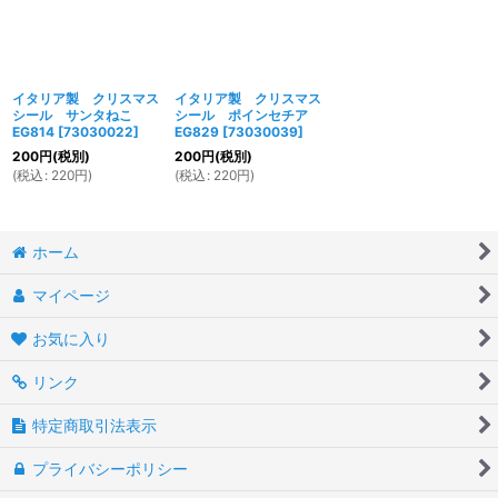
イタリア製 クリスマス
イタリア製 クリスマス
シール サンタねこ
シール ポインセチア
EG814
[
73030022
]
EG829
[
73030039
]
200
円
(税別)
200
円
(税別)
(
税込
:
220
円
)
(
税込
:
220
円
)
ホーム
マイページ
お気に入り
リンク
特定商取引法表示
プライバシーポリシー