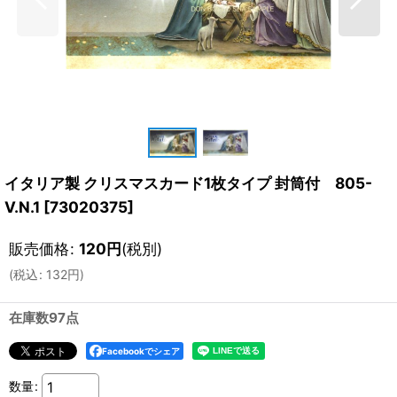
イタリア製 クリスマスカード1枚タイプ 封筒付 805-
V.N.1
[
73020375
]
販売価格
:
120
円
(税別)
(
税込
:
132
円
)
在庫数97点
Facebookでシェア
数量
: