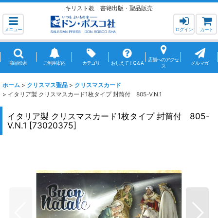
キリスト教 書籍出版・聖品販売
メニュー
ログイン
カート
店舗へのアクセ
商品検索
ご利用案内
カテゴリ
おしえて！Q＆A
メルマガ
ス
ホーム
>
クリスマス聖品
>
クリスマスカード
>
イタリア製 クリスマスカード1枚タイプ 封筒付 805-V.N.1
イタリア製 クリスマスカード1枚タイプ 封筒付 805-
V.N.1
[
73020375
]