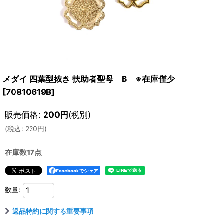
メダイ 四葉型抜き 扶助者聖母 B ※在庫僅少
[
70810619B
]
販売価格
:
200
円
(税別)
(
税込
:
220
円
)
在庫数17点
Facebookでシェア
数量
:
返品特約に関する重要事項