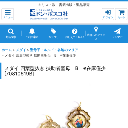
キリスト教 書籍出版・聖品販売
メニュー
ログイン
カート
店舗へのアクセ
商品検索
ご利用案内
カテゴリ
おしえて！Q＆A
メルマガ
ス
ホーム
>
メダイ
>
聖母子・ルルド・各地のマリア
>
メダイ 四葉型抜き 扶助者聖母 B ※在庫僅少
メダイ 四葉型抜き 扶助者聖母 B ※在庫僅少
[
70810619B
]