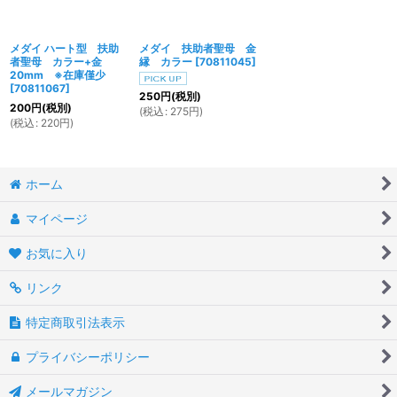
メダイ ハート型 扶助
メダイ 扶助者聖母 金
者聖母 カラー+金
縁 カラー
[
70811045
]
20mm ※在庫僅少
[
70811067
]
250
円
(税別)
200
円
(税別)
(
税込
:
275
円
)
(
税込
:
220
円
)
ホーム
マイページ
お気に入り
リンク
特定商取引法表示
プライバシーポリシー
メールマガジン