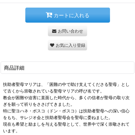
カートに入れる
お問い合わせ
お気に入り登録
商品詳細
扶助者聖母マリアは、「困難の中で助け支えてくださる聖母」とし
て古くから崇敬されている聖母マリアの呼び名です。
教会が困難や迫害に直面した時代から、多くの信者が聖母の取り次
ぎを願って祈りをささげてきました。
特に聖ヨハネ・ボスコ（ドン・ボスコ）は扶助者聖母への深い信心
をもち、サレジオ会と扶助者聖母会を聖母に委ねました。
現在も希望と励ましを与える聖母として、世界中で深く崇敬されて
います。