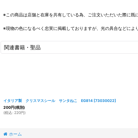
※この商品は店舗と在庫を共有している為、ご注文いただいた際に既
※現物の色になるべく忠実に掲載しておりますが、光の具合などによ
関連書籍・聖品
イタリア製 クリスマスシール サンタねこ EG814
[
73030022
]
200
円
(税別)
(
税込
:
220
円
)
ホーム