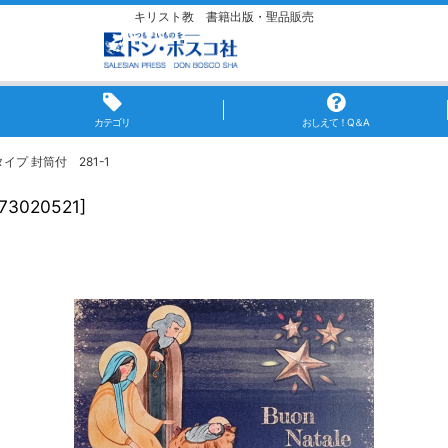
キリスト教 書籍出版・聖品販売
カテゴリ
おしえて！Q＆A
プ 封筒付 281-1
73020521
]