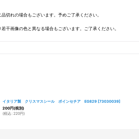
に品切れの場合もございます。予めご了承ください。
り若干画像の色と異なる場合もございます。ご了承ください。
イタリア製 クリスマスシール ポインセチア EG829
[
73030039
]
200
円
(税別)
(
税込
:
220
円
)