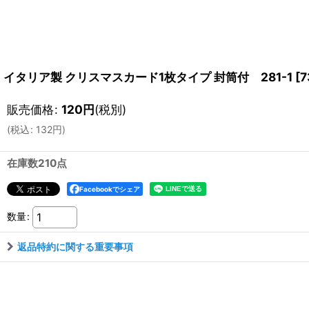
イタリア製 クリスマスカード1枚タイプ 封筒付 281-1
[
7
販売価格
:
120
円
(税別)
(
税込
:
132
円
)
在庫数210点
Facebookでシェア
数量
:
返品特約に関する重要事項