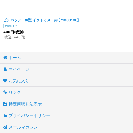
ピンバッジ 魚型 イクトゥス 赤
[
71000180
]
400
円
(税別)
(
税込
:
440
円
)
ホーム
マイページ
お気に入り
リンク
特定商取引法表示
プライバシーポリシー
メールマガジン