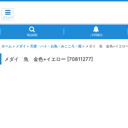
メニュー
商品検索
ご利用案内
ホーム
>
メダイ
>
天使・ハト・お魚・みこころ・他
>
メダイ 魚 金色+イエロ
メダイ 魚 金色+イエロー
[
70811277
]