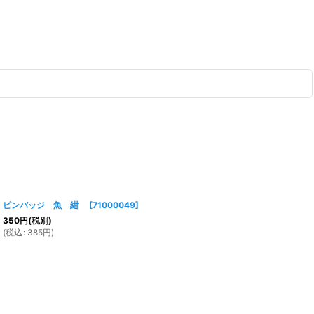
ピンバッジ 魚 紺
[
71000049
]
350
円
(税別)
(
税込
:
385
円
)