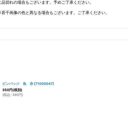
に品切れの場合もございます。予めご了承ください。
り若干画像の色と異なる場合もございます。ご了承ください。
ピンバッジ 魚 赤
[
71000047
]
350
円
(税別)
(
税込
:
385
円
)