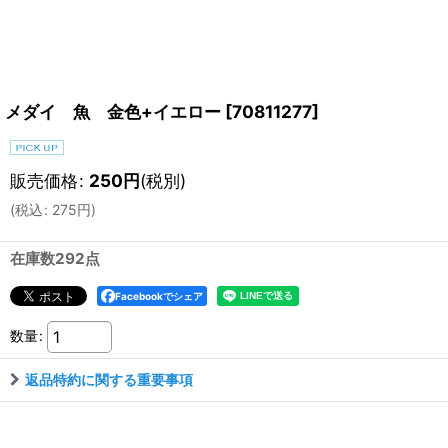
メダイ 魚 金色+イエロー
[
70811277
]
販売価格
:
250
円
(税別)
(
税込
:
275
円
)
在庫数292点
Facebookでシェア
数量
:
返品特約に関する重要事項