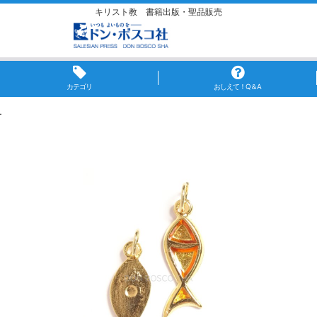
キリスト教 書籍出版・聖品販売
カテゴリ
おしえて！Q＆A
ー