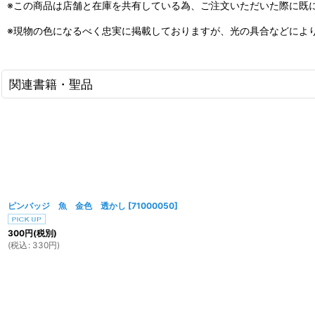
※この商品は店舗と在庫を共有している為、ご注文いただいた際に既
※現物の色になるべく忠実に掲載しておりますが、光の具合などによ
関連書籍・聖品
ピンバッジ 魚 金色 透かし
[
71000050
]
300
円
(税別)
(
税込
:
330
円
)