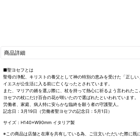
商品詳細
■聖ヨセフとは
聖母の浄配、キリストの養父として神の特別の恵みを受けた「正しい
イエスが公生活に入る前に亡くなったとされています。
また、マリアの婿を選ぶ際に、杖を持って熱心に祈るよう言われたこ
ヨセフの杖にだけ百合の花が咲いたので選ばれたといわれています。
労働者、家庭、病人特に安らかな臨終を願う者の守護聖人。
記念日：3月19日（労働者聖ヨセフの記念日：5月1日）
サイズ：H140×W90mm イタリア製
※この商品は店舗と在庫を共有している為、ご注文いただいた際に既