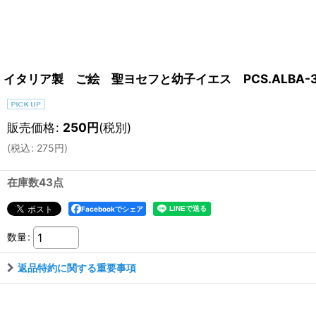
イタリア製 ご絵 聖ヨセフと幼子イエス PCS.ALBA-3
販売価格
:
250
円
(税別)
(
税込
:
275
円
)
在庫数43点
Facebookでシェア
数量
:
返品特約に関する重要事項