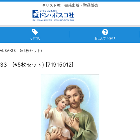
キリスト教 書籍出版・聖品販売
カテゴリ
おしえて！Q＆A
BA-33 (※5枚セット)
3 (※5枚セット)
[
71915012
]