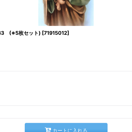
3 (※5枚セット)
[
71915012
]
カートに入れる