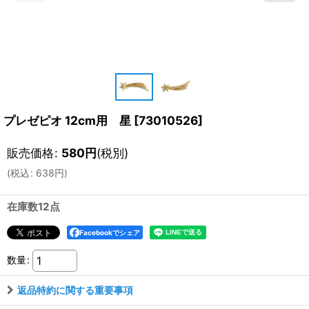
プレゼピオ 12cm用 星
[
73010526
]
販売価格
:
580
円
(税別)
(
税込
:
638
円
)
在庫数12点
Facebookでシェア
数量
:
返品特約に関する重要事項