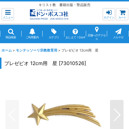
キリスト教 書籍出版・聖品販売
メニュー
ログイン
カート
店舗へのアクセ
商品検索
ご利用案内
カテゴリ
おしえて！Q＆A
メルマガ
ス
ホーム
>
モンテッソーリ宗教教育用
>
プレゼピオ 12cm用 星
プレゼピオ 12cm用 星
[
73010526
]